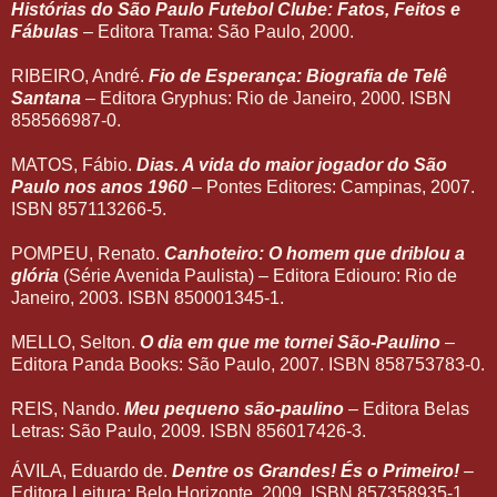
Histórias do São Paulo Futebol Clube: Fatos, Feitos e
Fábulas
– Editora Trama: São Paulo, 2000.
RIBEIRO, André.
Fio de Esperança: Biografia de Telê
Santana
– Editora Gryphus: Rio de Janeiro, 2000. ISBN
858566987-0.
MATOS, Fábio.
Dias. A vida do maior jogador do São
Paulo nos anos 1960
– Pontes Editores: Campinas, 2007.
ISBN 857113266-5.
POMPEU, Renato.
Canhoteiro: O homem que driblou a
glória
(Série Avenida Paulista) – Editora Ediouro: Rio de
Janeiro, 2003. ISBN 850001345-1.
MELLO, Selton.
O dia em que me tornei São-Paulino
–
Editora Panda Books: São Paulo, 2007. ISBN 858753783-0.
REIS, Nando.
Meu pequeno são-paulino
– Editora Belas
Letras: São Paulo, 2009. ISBN 856017426-3.
ÁVILA, Eduardo de.
Dentre os Grandes! És o Primeiro!
–
Editora Leitura: Belo Horizonte, 2009. ISBN 857358935-1.