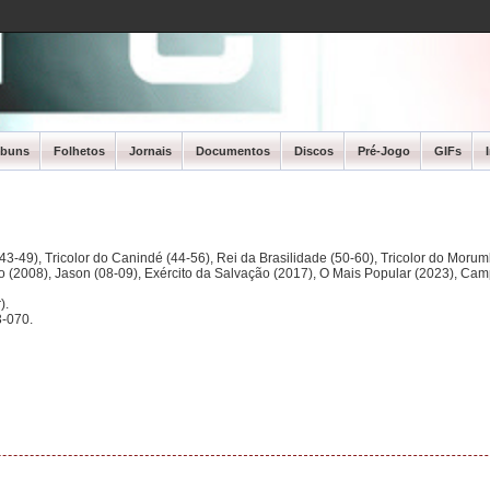
lbuns
Folhetos
Jornais
Documentos
Discos
Pré-Jogo
GIFs
3-49), Tricolor do Canindé (44-56), Rei da Brasilidade (50-60), Tricolor do Morum
ano (2008), Jason (08-09), Exército da Salvação (2017), O Mais Popular (2023), Ca
).
-070.