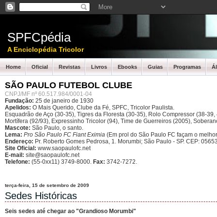
SPFCpédia
A Enciclopédia Tricolor
Home
Oficial
Revistas
Livros
Ebooks
Guias
Programas
Á
SÃO PAULO FUTEBOL CLUBE
CNPJ/MF nº 60.517.984/0001-04
Fundação:
25 de janeiro de 1930
Apelidos:
O Mais Querido, Clube da Fé, SPFC, Tricolor Paulista.
Esquadrão de Aço (30-35), Tigres da Floresta (30-35), Rolo Compressor (38-39, 4
Mortífera (92/93), Expressinho Tricolor (94), Time de Guerreiros (2005), Sober
Mascote:
São Paulo, o santo.
Lema:
Pro São Paulo FC Fiant Eximia
(Em prol do São Paulo FC façam o melhor
Endereço:
Pr. Roberto Gomes Pedrosa, 1. Morumbi; São Paulo - SP.
CEP: 05653
Site Oficial:
www.saopaulofc.net
E-mail:
site@saopaulofc.net
Telefone:
(55-0xx11) 3749-8000.
Fax:
3742-7272.
terça-feira, 15 de setembro de 2009
Sedes Históricas
Seis sedes até chegar ao "Grandioso Morumbi"