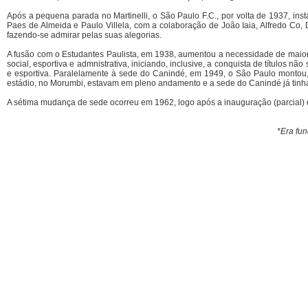
Após a pequena parada no Martinelli, o São Paulo F.C., por volta de 1937, ins
Paes de Almeida e Paulo Villela, com a colaboração de João Iaia, Alfredo Co,
fazendo-se admirar pelas suas alegorias.
A fusão com o Estudantes Paulista, em 1938, aumentou a necessidade de maiores
social, esportiva e admnistrativa, iniciando, inclusive, a conquista de títulos
e esportiva. Paralelamente à sede do Canindé, em 1949, o São Paulo montou,
estádio, no Morumbi, estavam em pleno andamento e a sede do Canindé já tinha
A sétima mudança de sede ocorreu em 1962, logo após a inauguração (parcial)
*Era fu