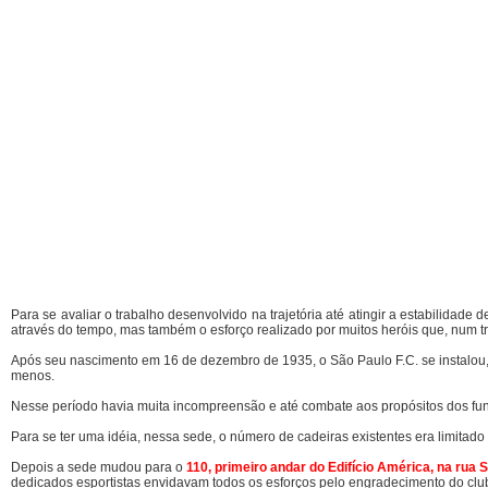
Para se avaliar o trabalho desenvolvido na trajetória até atingir a estabilida
através do tempo, mas também o esforço realizado por muitos heróis que, num tr
Após seu nascimento em 16 de dezembro de 1935, o São Paulo F.C. se instalou
menos.
Nesse período havia muita incompreensão e até combate aos propósitos dos fu
Para se ter uma idéia, nessa sede, o número de cadeiras existentes era limi
Depois a sede mudou para o
110, primeiro andar do Edifício América, na ru
dedicados esportistas envidavam todos os esforços pelo engradecimento do clu