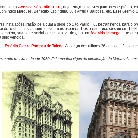
talou-se na
Avenida São João, 1001
, hoje Praça Julio Mesquita. Nesse prédio,
 Domingos Marques, Benedito Espindula, Luiz Arruda Barbosa, etc. Esse Grêmio Sã
 instalações, razão pela qual a sede do São Paulo F.C. foi transferida para o pr
 não só de futebol mas também nos demais esportes. Deste endereço só saiu em 1944
 também, sua sede social-administrativa de gala, na
Avenida Ipiranga
, que dur
 sido vendida.
 do
Estádio Cícero Pompeu de Toledo
. Ao longo dos últimos 36 anos, ele foi se
ncionário do clube desde 1950. Foi uma das vigas da construção do Morumbi e um d