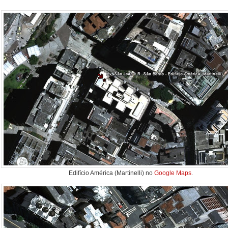
Edifício América (Martinelli) no
Google Maps
.