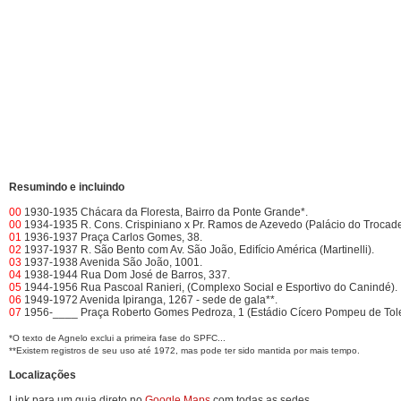
Resumindo e incluindo
00
1930-1935 Chácara da Floresta, Bairro da Ponte Grande*.
00
1934-1935 R. Cons. Crispiniano x Pr. Ramos de Azevedo (Palácio do Trocade
01
1936-1937 Praça Carlos Gomes, 38.
02
1937-1937 R. São Bento com Av. São João, Edifício América (Martinelli).
03
1937-1938 Avenida São João, 1001.
04
1938-1944 Rua Dom José de Barros, 337.
05
1944-1956 Rua Pascoal Ranieri, (Complexo Social e Esportivo do Canindé).
06
1949-1972 Avenida Ipiranga, 1267 - sede de gala**.
07
1956-____ Praça Roberto Gomes Pedroza, 1 (Estádio Cícero Pompeu de Tol
*O texto de Agnelo exclui a primeira fase do SPFC...
**Existem registros de seu uso até 1972, mas pode ter sido mantida por mais tempo.
Localizações
Link para um guia direto no
Google Maps
com todas as sedes