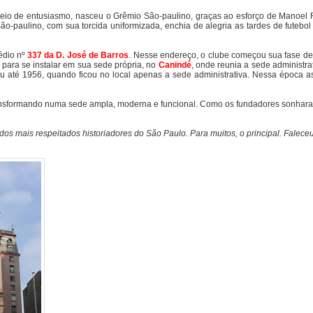
 cheio de entusiasmo, nasceu o Grêmio São-paulino, graças ao esforço de Manoe
o-paulino, com sua torcida uniformizada, enchia de alegria as tardes de futebol
édio nº
337 da D. José de Barros
. Nesse endereço, o clube começou sua fase d
, para se instalar em sua sede própria, no
Canindé
, onde reunia a sede administrat
ou até 1956, quando ficou no local apenas a sede administrativa. Nessa época a
 transformando numa sede ampla, moderna e funcional. Como os fundadores sonhar
os mais respeitados historiadores do São Paulo. Para muitos, o principal. Falece