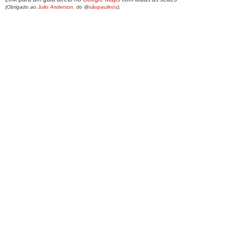
(Obrigado ao
Julio Anderson
, do @
sãopaulinos
).