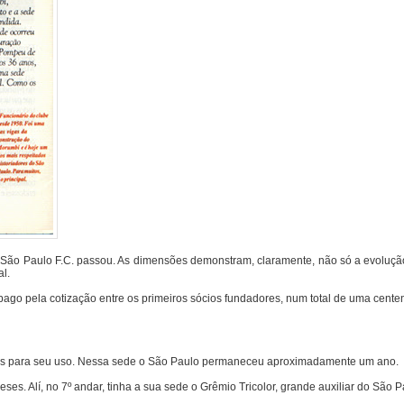
e o São Paulo F.C. passou. As dimensões demonstram, claramente, não só a evoluçã
l.
 pago pela cotização entre os primeiros sócios fundadores, num total de uma cent
entos para seu uso. Nessa sede o São Paulo permaneceu aproximadamente um ano.
eses. Alí, no 7º andar, tinha a sua sede o Grêmio Tricolor, grande auxiliar do São 