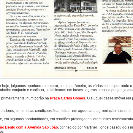
de de hoje, julgamos oportuno relembrar, como parâmetro, as várias sedes por ond
abalho conjunto e contínuo, solidificaram em bases seguras a nossa punjança atua
, primeiramente, num porão na
Praça Carlos Gomes
. O aluguel desse imóvel era
ndadores, sem muitas condições financeiras, em aguentar a agremiação nascente.
tado e, em algumas oportunidades, em reuniões prolongadas, eram feitos revezam
a São Bento com a Avenida São João
, conhecido por Martinelli, onde passou dois m
be.