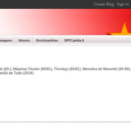
Imagens
Vetores
Enciclopédias
SPFCpédia II
bi (60-), Máquina Tricolor (80/81), Tricolaço (80/81), Menudos do Morumbi (85-89
mpeão de Tudo (2024).