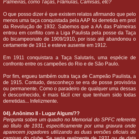
Palmeiras, como Taças, Flâmulas, Camisas, etc?
O que posso dizer é que existem relatos afirmando que pelo
menos uma taça conquistada pela AAP foi derretida em prol
da Revolução de 1932. Sabemos que a AA das Palmeiras
entrou em conflito com a Liga Paulista pela posse da Taça
do bicampeonato de 1909/1910, por isso até abandonou o
certamente de 1911 e esteve ausente em 1912.
Em 1911 conquistara a Taça Salutaris, uma espécie de
confronto entre os campeões do Rio e de São Paulo.
Por fim, ergueu também outra taça de Campeão Paulista, a
de 1915. Contudo, desconheço se era de posse provisória
ou permanente. Como o paradeiro de qualquer uma dessas
é desconhecido, é mais fácil crer que tenham sido todas
derretidas... Infelizmente.
04). Anônimo II - Lugar Algum/??
Pergunta sobre um quadro no Memorial do SPFC referente
ao título de 1931, especificamente por uma gravura onde
aparecem jogadores utilizando as duas versões oficiais de
camisas do clube. Se seria realmente de 1931 ou de data