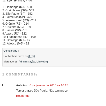
12. Lyon (França) - 752
1. Flamengo (RJ) - 568
2. Corinthians (SP) - 563
3. São Paulo (SP) - 552
4. Palmeiras (SP) - 420
5. Internacional (RS) - 231
6. Grêmio (RS) - 214
7. Cruzeiro (MG) - 139
8. Santos (SP) - 135
9. Vasco (RJ) - 122
10. Fluminense (RJ) - 109
11. Botafogo (RJ) - 97
12. Atlético (MG) - 92
Compartilhe
|
Por
Michael Serra
às
08:36
Marcadores:
Administração
,
Marketing
2 COMENTÁRIOS:
Anônimo
6 de janeiro de 2010 às 16:15
Torcer para o São Paulo: Não tem preço!
Responder