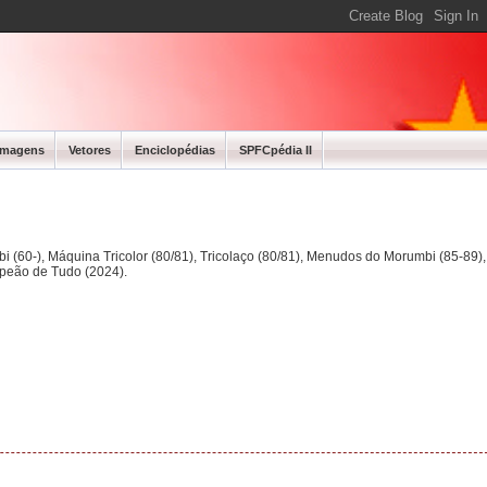
Imagens
Vetores
Enciclopédias
SPFCpédia II
bi (60-), Máquina Tricolor (80/81), Tricolaço (80/81), Menudos do Morumbi (85-89
mpeão de Tudo (2024).