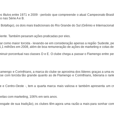
 títulos entre 1971 e 2009 - período que compreende o atual Campeonato Brasile
o nas Série A e B.
otafogo), os dois mais tradicionais do Rio Grande do Sul (Grêmio e Internacional
ficiente. Também pesaram ações praticadas por eles.
ar como maior torcida - levando-se em consideração apenas a região Sudeste, pe
$ 21,1 milhões em 2008, além de boa remuneração de ações de marketing e cotas de
minuir porcentual nas classes D e E. O clube chega a passar o Flamengo entre p
lamengo e Corinthians, a marca do clube se aproxima dos líderes graças a uma e
se com torcida tão grande quanto as de Flamengo e Corinthians, lideraria o rank
te e Centro-Oeste -, tem a quarta marca mais valiosa e também apresenta um c
eceitas com marketing, 106% em seis anos.
 resgate de sua tradição), os clubes têm agora uma razão a mais para sonhar com