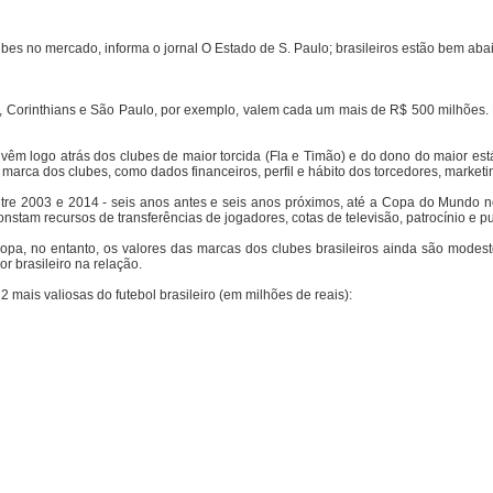
bes no mercado, informa o jornal O Estado de S. Paulo; brasileiros estão bem abai
o, Corinthians e São Paulo, por exemplo, valem cada um mais de R$ 500 milhões
êm logo atrás dos clubes de maior torcida (Fla e Timão) e do dono do maior estád
 marca dos clubes, como dados financeiros, perfil e hábito dos torcedores, market
tre 2003 e 2014 - seis anos antes e seis anos próximos, até a Copa do Mundo no
stam recursos de transferências de jogadores, cotas de televisão, patrocínio e pu
a, no entanto, os valores das marcas dos clubes brasileiros ainda são modesto
 brasileiro na relação.
 mais valiosas do futebol brasileiro (em milhões de reais):