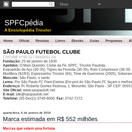
SPFCpédia
A Enciclopédia Tricolor
Home
Oficial
Revistas
Livros
Ebooks
Guias
Programas
Á
SÃO PAULO FUTEBOL CLUBE
CNPJ/MF nº 60.517.984/0001-04
Fundação:
25 de janeiro de 1930
Apelidos:
O Mais Querido, Clube da Fé, SPFC, Tricolor Paulista.
Esquadrão de Aço (30-35), Tigres da Floresta (30-35), Rolo Compressor (38-39, 4
Mortífera (92/93), Expressinho Tricolor (94), Time de Guerreiros (2005), Sober
Mascote:
São Paulo, o santo.
Lema:
Pro São Paulo FC Fiant Eximia
(Em prol do São Paulo FC façam o melhor
Endereço:
Pr. Roberto Gomes Pedrosa, 1. Morumbi; São Paulo - SP.
CEP: 05653
Site Oficial:
www.saopaulofc.net
E-mail:
site@saopaulofc.net
Telefone:
(55-0xx11) 3749-8000.
Fax:
3742-7272.
quarta-feira, 6 de janeiro de 2010
Marca estimada em R$ 552 milhões
Marcas que valem uma fortuna