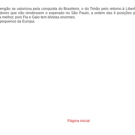
ngão se valorizou pela conquista do Brasileiro, o do Timão pelo retorno à Liber
dores que não rendessem o esperado no São Paulo, a ordem das 4 posições pode
a melhor, pois Fla e Galo tem dívidas enormes.
s pequenos da Europa.
Página inicial