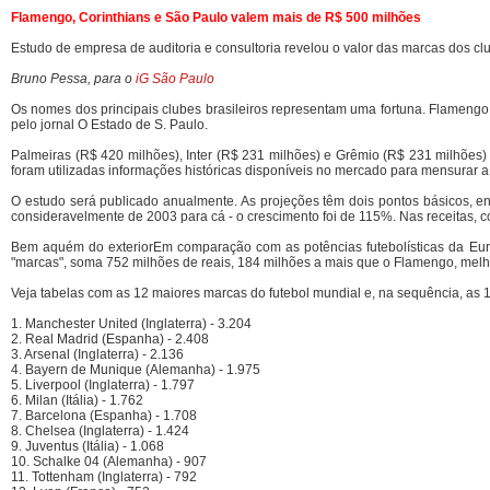
Flamengo, Corinthians e São Paulo valem mais de R$ 500 milhões
.
Estudo de empresa de auditoria e consultoria revelou o valor das marcas dos clu
.
Bruno Pessa, para o
iG São Paulo
Os nomes dos principais clubes brasileiros representam uma fortuna. Flameng
pelo jornal O Estado de S. Paulo.
Palmeiras (R$ 420 milhões), Inter (R$ 231 milhões) e Grêmio (R$ 231 milhões) v
foram utilizadas informações históricas disponíveis no mercado para mensurar a
O estudo será publicado anualmente. As projeções têm dois pontos básicos, en
consideravelmente de 2003 para cá - o crescimento foi de 115%. Nas receitas, con
Bem aquém do exteriorEm comparação com as potências futebolísticas da Europ
"marcas", soma 752 milhões de reais, 184 milhões a mais que o Flamengo, melhor
Veja tabelas com as 12 maiores marcas do futebol mundial e, na sequência, as 12
1. Manchester United (Inglaterra) - 3.204
2. Real Madrid (Espanha) - 2.408
3. Arsenal (Inglaterra) - 2.136
4. Bayern de Munique (Alemanha) - 1.975
5. Liverpool (Inglaterra) - 1.797
6. Milan (Itália) - 1.762
7. Barcelona (Espanha) - 1.708
8. Chelsea (Inglaterra) - 1.424
9. Juventus (Itália) - 1.068
10. Schalke 04 (Alemanha) - 907
11. Tottenham (Inglaterra) - 792