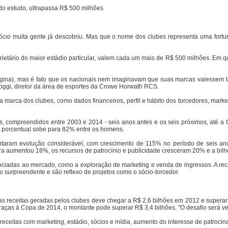
do estudo, ultrapassa R$ 500 milhões
ócio muita gente já descobriu. Mas que o nome dos clubes representa uma fort
ietário do maior estádio particular, valem cada um mais de R$ 500 milhões. Em que
gina), mas é fato que os nacionais nem imaginavam que suas marcas valessem ta
oggi, diretor da área de esportes da Crowe Horwath RCS.
a marca dos clubes, como dados financeiros, perfil e hábito dos torcedores, mark
, compreendidos entre 2003 e 2014 - seis anos antes e os seis próximos, até a 
porcentual sobe para 82% entre os homens.
ntaram evolução considerável, com crescimento de 115% no período de seis anos
a aumentou 18%, os recursos de patrocínio e publicidade cresceram 20% e a bilh
ciadas ao mercado, como a exploração de marketing e venda de ingressos. A recei
 surpreendente e são reflexo de projetos como o sócio-torcedor.
 as receitas geradas pelos clubes deve chegar a R$ 2,6 bilhões em 2012 e supera
ças à Copa de 2014, o montante pode superar R$ 3,4 bilhões. "O desafio será ver 
receitas com marketing, estádio, sócios e mídia, aumento do interesse de patrocin