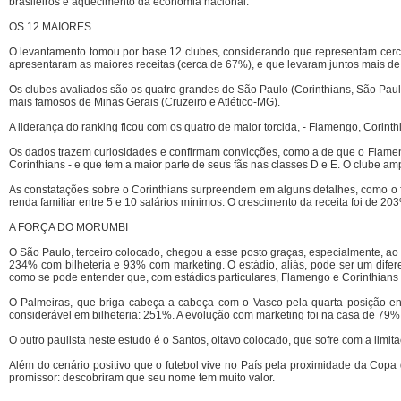
brasileiros e aquecimento da economia nacional.
OS 12 MAIORES
O levantamento tomou por base 12 clubes, considerando que representam cerca
apresentaram as maiores receitas (cerca de 67%), e que levaram juntos mais de 
Os clubes avaliados são os quatro grandes de São Paulo (Corinthians, São Paulo
mais famosos de Minas Gerais (Cruzeiro e Atlético-MG).
A liderança do ranking ficou com os quatro de maior torcida, - Flamengo, Corint
Os dados trazem curiosidades e confirmam convicções, como a de que o Flameng
Corinthians - e que tem a maior parte de seus fãs nas classes D e E. O clube a
As constatações sobre o Corinthians surpreendem em alguns detalhes, como o f
renda familiar entre 5 e 10 salários mínimos. O crescimento da receita foi de
A FORÇA DO MORUMBI
O São Paulo, terceiro colocado, chegou a esse posto graças, especialmente, 
234% com bilheteria e 93% com marketing. O estádio, aliás, pode ser um difere
como se pode entender que, com estádios particulares, Flamengo e Corinthians
O Palmeiras, que briga cabeça a cabeça com o Vasco pela quarta posição ent
considerável em bilheteria: 251%. A evolução com marketing foi na casa de 79%
O outro paulista neste estudo é o Santos, oitavo colocado, que sofre com a limi
Além do cenário positivo que o futebol vive no País pela proximidade da Copa 
promissor: descobriram que seu nome tem muito valor.
.