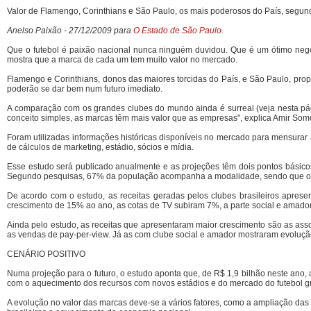
Valor de Flamengo, Corinthians e São Paulo, os mais poderosos do País, segun
Anelso Paixão - 27/12/2009 para
O Estado de São Paulo
.
Que o futebol é paixão nacional nunca ninguém duvidou. Que é um ótimo neg
mostra que a marca de cada um tem muito valor no mercado.
Flamengo e Corinthians, donos das maiores torcidas do País, e São Paulo, propr
poderão se dar bem num futuro imediato.
A comparação com os grandes clubes do mundo ainda é surreal (veja nesta pá
conceito simples, as marcas têm mais valor que as empresas", explica Amir Som
Foram utilizadas informações históricas disponíveis no mercado para mensurar 
de cálculos de marketing, estádio, sócios e mídia.
Esse estudo será publicado anualmente e as projeções têm dois pontos básicos
Segundo pesquisas, 67% da população acompanha a modalidade, sendo que o 
De acordo com o estudo, as receitas geradas pelos clubes brasileiros aprese
crescimento de 15% ao ano, as cotas de TV subiram 7%, a parte social e amador
Ainda pelo estudo, as receitas que apresentaram maior crescimento são as asso
as vendas de pay-per-view. Já as com clube social e amador mostraram evolução
CENÁRIO POSITIVO
Numa projeção para o futuro, o estudo aponta que, de R$ 1,9 bilhão neste ano,
com o aquecimento dos recursos com novos estádios e do mercado do futebol gra
A evolução no valor das marcas deve-se a vários fatores, como a ampliação das 