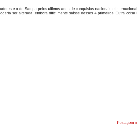
tadores e o do Sampa pelos últimos anos de conquistas nacionais e internacionai
ria ser alterada, embora dificilmente saísse desses 4 primeiros. Outra coisa 
Postagem m