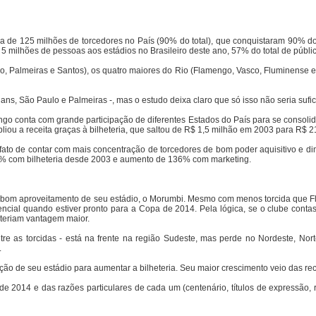
 de 125 milhões de torcedores no País (90% do total), que conquistaram 90% dos
5 milhões de pessoas aos estádios no Brasileiro deste ano, 57% do total de públic
, Palmeiras e Santos), os quatro maiores do Rio (Flamengo, Vasco, Fluminense e B
hians, São Paulo e Palmeiras -, mas o estudo deixa claro que só isso não seria su
o conta com grande participação de diferentes Estados do País para se consolid
mpliou a receita graças à bilheteria, que saltou de R$ 1,5 milhão em 2003 para R
ato de contar com mais concentração de torcedores de bom poder aquisitivo e di
 203% com bilheteria desde 2003 e aumento de 136% com marketing.
ao bom aproveitamento de seu estádio, o Morumbi. Mesmo com menos torcida que F
ncial quando estiver pronto para a Copa de 2014. Pela lógica, se o clube contas
 teriam vantagem maior.
re as torcidas - está na frente na região Sudeste, mas perde no Nordeste, Nor
.
tação de seu estádio para aumentar a bilheteria. Seu maior crescimento veio das r
de 2014 e das razões particulares de cada um (centenário, títulos de expressão,