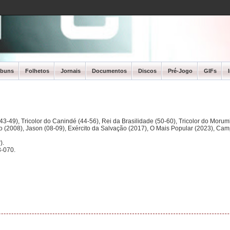
lbuns
Folhetos
Jornais
Documentos
Discos
Pré-Jogo
GIFs
3-49), Tricolor do Canindé (44-56), Rei da Brasilidade (50-60), Tricolor do Morum
ano (2008), Jason (08-09), Exército da Salvação (2017), O Mais Popular (2023), Ca
).
-070.