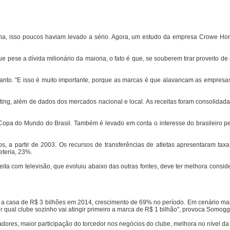
una, isso poucos haviam levado a sério. Agora, um estudo da empresa Crowe H
 pese a dívida milionário da maioria, o fato é que, se souberem tirar proveito d
nto. "E isso é muito importante, porque as marcas é que alavancam as empresa
eting, além de dados dos mercados nacional e local. As receitas foram consolidad
Copa do Mundo do Brasil. Também é levado em conta o interesse do brasileiro pel
, a partir de 2003. Os recursos de transferências de atletas apresentaram tax
eteria, 23%.
ta com televisão, que evoluiu abaixo das outras fontes, deve ter melhora consid
r a casa de R$ 3 bilhões em 2014, crescimento de 69% no período. Em cenário mais
qual clube sozinho vai atingir primeiro a marca de R$ 1 bilhão", provoca Somogg
adores, maior participação do torcedor nos negócios do clube, melhora no nível d