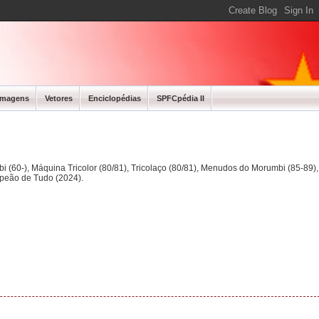
Imagens
Vetores
Enciclopédias
SPFCpédia II
bi (60-), Máquina Tricolor (80/81), Tricolaço (80/81), Menudos do Morumbi (85-89
mpeão de Tudo (2024).