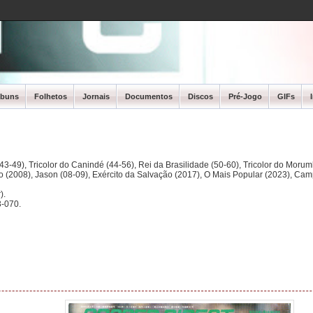
lbuns
Folhetos
Jornais
Documentos
Discos
Pré-Jogo
GIFs
3-49), Tricolor do Canindé (44-56), Rei da Brasilidade (50-60), Tricolor do Morum
ano (2008), Jason (08-09), Exército da Salvação (2017), O Mais Popular (2023), Ca
).
-070.