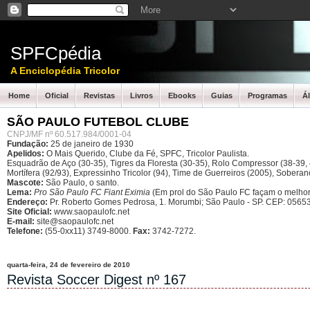
SPFCpédia
A Enciclopédia Tricolor
Home
Oficial
Revistas
Livros
Ebooks
Guias
Programas
Á
SÃO PAULO FUTEBOL CLUBE
CNPJ/MF nº 60.517.984/0001-04
Fundação:
25 de janeiro de 1930
Apelidos:
O Mais Querido, Clube da Fé, SPFC, Tricolor Paulista.
Esquadrão de Aço (30-35), Tigres da Floresta (30-35), Rolo Compressor (38-39, 4
Mortífera (92/93), Expressinho Tricolor (94), Time de Guerreiros (2005), Sober
Mascote:
São Paulo, o santo.
Lema:
Pro São Paulo FC Fiant Eximia
(Em prol do São Paulo FC façam o melhor
Endereço:
Pr. Roberto Gomes Pedrosa, 1. Morumbi; São Paulo - SP.
CEP: 05653
Site Oficial:
www.saopaulofc.net
E-mail:
site@saopaulofc.net
Telefone:
(55-0xx11) 3749-8000.
Fax:
3742-7272.
quarta-feira, 24 de fevereiro de 2010
Revista Soccer Digest nº 167