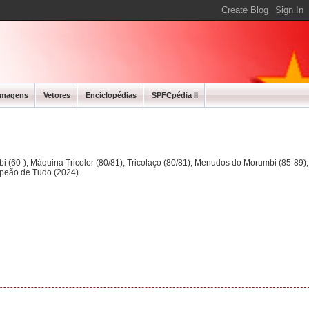
Imagens
Vetores
Enciclopédias
SPFCpédia II
bi (60-), Máquina Tricolor (80/81), Tricolaço (80/81), Menudos do Morumbi (85-89
mpeão de Tudo (2024).