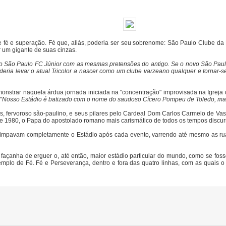
 fé e superação. Fé que, aliás, poderia ser seu sobrenome: São Paulo Clube da F
 um gigante de suas cinzas.
o São Paulo FC Júnior com as mesmas pretensões do antigo. Se o novo São Paulo
deria levar o atual Tricolor a nascer como um clube varzeano qualquer e tornar
emonstrar naquela árdua jornada iniciada na "concentração" improvisada na Igreja 
"
Nosso Estádio é batizado com o nome do saudoso Cícero Pompeu de Toledo, m
, fervoroso são-paulino, e seus pilares pelo Cardeal Dom Carlos Carmelo de Va
 de 1980, o Papa do apostolado romano mais carismático de todos os tempos discu
 limpavam completamente o Estádio após cada evento, varrendo até mesmo as rua
façanha de erguer o, até então, maior estádio particular do mundo, como se foss
emplo de Fé. Fé e Perseverança, dentro e fora das quatro linhas, com as quais 