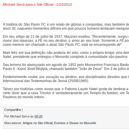
Michael Serra para o Site Oficial - 1/10/2010
A história do São Paulo FC é um relato de glórias e conquistas, mas também de
anos 30, naqueles momentos difíceis em que poucos homens tentavam reerguer
Em seu artigo de 21 de julho de 1937, Mazzoni exaltou: "
Recentemente, surgiu 
maior das riquezas: a FÉ no seu destino, o amor ao seu hoje. Somente a FÉ po
como merece ser chamado o atual São Paulo FC, está se encarregando de
".
Mais feliz em sua definição não poderia ter sido, como o próprio tempo viria d
Natel, presidente que entregou o Morumbi completo à comunidade são-paulina: 
Seu terreno foi abençoado em agosto de 1952 pelo Monsenhor Francisco Bastos
Paulo II - Karol Jósef Wojtyla, chamado também "João de Deus". Em 3 de julho
Posteriormente coube, por vocação ou destino, aos disciplinados devotos que
Internacional das Testemunhas de Jeová (25/08/1985).
Talvez por histórias como essas que o Patrono Laudo Natel goste de lembrar a 
certo dizer que a casa Tricolor é verdadeiramente um Templo do futebol, um T
Paulinos do mundo inteiro.
...
Compartilhe
|
Por
Michael Serra
às
00:20
Marcadores:
Artigos no Site Oficial
,
Eventos e Shows no Morumbi