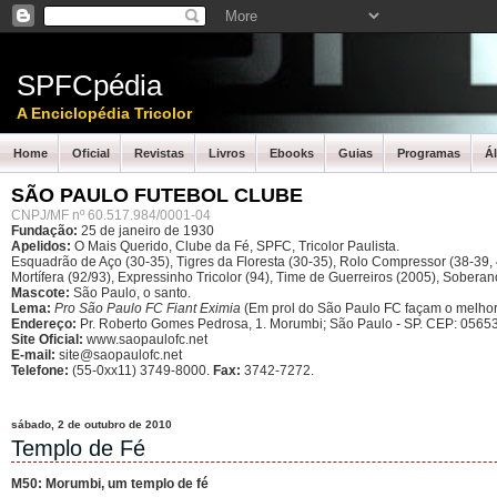
SPFCpédia
A Enciclopédia Tricolor
Home
Oficial
Revistas
Livros
Ebooks
Guias
Programas
Á
SÃO PAULO FUTEBOL CLUBE
CNPJ/MF nº 60.517.984/0001-04
Fundação:
25 de janeiro de 1930
Apelidos:
O Mais Querido, Clube da Fé, SPFC, Tricolor Paulista.
Esquadrão de Aço (30-35), Tigres da Floresta (30-35), Rolo Compressor (38-39, 4
Mortífera (92/93), Expressinho Tricolor (94), Time de Guerreiros (2005), Sober
Mascote:
São Paulo, o santo.
Lema:
Pro São Paulo FC Fiant Eximia
(Em prol do São Paulo FC façam o melhor
Endereço:
Pr. Roberto Gomes Pedrosa, 1. Morumbi; São Paulo - SP.
CEP: 05653
Site Oficial:
www.saopaulofc.net
E-mail:
site@saopaulofc.net
Telefone:
(55-0xx11) 3749-8000.
Fax:
3742-7272.
sábado, 2 de outubro de 2010
Templo de Fé
M50: Morumbi, um templo de fé