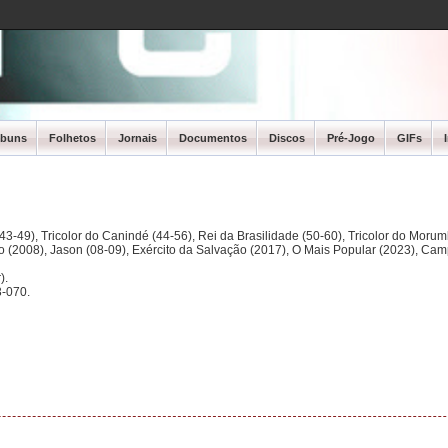
lbuns
Folhetos
Jornais
Documentos
Discos
Pré-Jogo
GIFs
3-49), Tricolor do Canindé (44-56), Rei da Brasilidade (50-60), Tricolor do Morum
ano (2008), Jason (08-09), Exército da Salvação (2017), O Mais Popular (2023), Ca
).
-070.