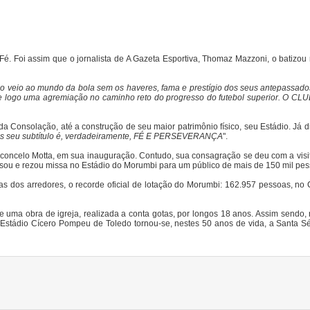
é. Foi assim que o jornalista de A Gazeta Esportiva, Thomaz Mazzoni, o batizou 
 veio ao mundo da bola sem os haveres, fama e prestígio dos seus antepassados
-se logo uma agremiação no caminho reto do progresso do futebol superior. O CL
da Consolação, até a construção de seu maior patrimônio físico, seu Estádio. Já 
as seu subtítulo é, verdadeiramente, FÉ E PERSEVERANÇA
".
sconcelo Motta, em sua inauguração. Contudo, sua consagração se deu com a visi
rsou e rezou missa no Estádio do Morumbi para um público de mais de 150 mil pes
s dos arredores, o recorde oficial de lotação do Morumbi: 162.957 pessoas, no
e uma obra de igreja, realizada a conta gotas, por longos 18 anos. Assim sendo,
o Estádio Cícero Pompeu de Toledo tornou-se, nestes 50 anos de vida, a Santa S