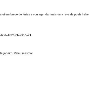
tarei em breve de férias e vou agendar mais uma leva de posts hehe
00&ctd=102&tot=&tipo=21
de janeiro. Valeu mesmo!