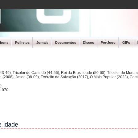
lbuns
Folhetos
Jornais
Documentos
Discos
Pré-Jogo
GIFs
3-49), Tricolor do Canindé (44-56), Rei da Brasilidade (50-60), Tricolor do Morum
ano (2008), Jason (08-09), Exército da Salvação (2017), O Mais Popular (2023), Ca
).
-070.
e idade