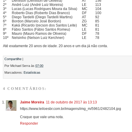
1º
Denílson (Denílson de Oliveira)
AT
156
2º
André Luiz (André Luiz Moreira)
LE
113
3º
Lucas (Lucas Rodrigues Moura da Silva)
MC
104
4º
Roberto Dias (Roberto Dias Branco)
DF
100
5º
Diego Tardelli (Diego Tardelli Martins)
AT
92
6º
Bordon (Marcelo José Bordon)
ZG
85
7º
Kaká (Ricardo Izecson dos Santos Leite)
MC
81
8º
Fábio Santos (Fábio Santos Romeu)
LE
81
9º
Mauro (Mauro Ramos de Oliveira)
DF
78
10º
Nelsinho (Nelson Luiz Kerchner)
LE
78
Até exatamente 20 anos de idade. 20 anos e um dia já não conta.
Compartilhe
|
Por
Michael Serra
às
07:00
Marcadores:
Estatísticas
4 COMENTÁRIOS:
Jaime Moreira
11 de outubro de 2017 às 13:13
https://www.leiloesbr.com.br/imagens/img_m/5961/2482104.jpg
Craque que vale uma nota.
Responder