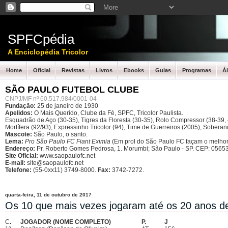
SPFCpédia
A Enciclopédia Tricolor
Home
Oficial
Revistas
Livros
Ebooks
Guias
Programas
Á
SÃO PAULO FUTEBOL CLUBE
CNPJ/MF nº 60.517.984/0001-04
Fundação:
25 de janeiro de 1930
Apelidos:
O Mais Querido, Clube da Fé, SPFC, Tricolor Paulista.
Esquadrão de Aço (30-35), Tigres da Floresta (30-35), Rolo Compressor (38-39, 4
Mortífera (92/93), Expressinho Tricolor (94), Time de Guerreiros (2005), Sober
Mascote:
São Paulo, o santo.
Lema:
Pro São Paulo FC Fiant Eximia
(Em prol do São Paulo FC façam o melhor
Endereço:
Pr. Roberto Gomes Pedrosa, 1. Morumbi; São Paulo - SP.
CEP: 05653
Site Oficial:
www.saopaulofc.net
E-mail:
site@saopaulofc.net
Telefone:
(55-0xx11) 3749-8000.
Fax:
3742-7272.
quarta-feira, 11 de outubro de 2017
Os 10 que mais vezes jogaram até os 20 anos d
C
.
JOGADOR (NOME COMPLETO)
P.
J