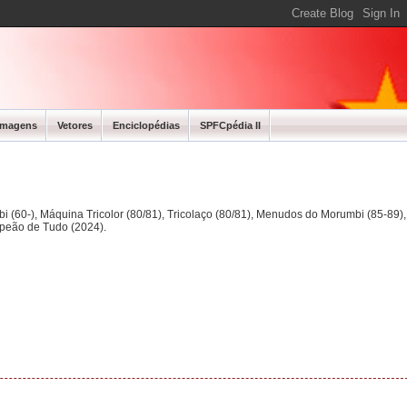
Imagens
Vetores
Enciclopédias
SPFCpédia II
bi (60-), Máquina Tricolor (80/81), Tricolaço (80/81), Menudos do Morumbi (85-89
mpeão de Tudo (2024).