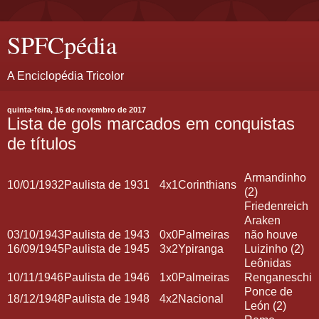
SPFCpédia
A Enciclopédia Tricolor
quinta-feira, 16 de novembro de 2017
Lista de gols marcados em conquistas
de títulos
Armandinho
10/01/1932
Paulista de 1931
4x1
Corinthians
(2)
Friedenreich
Araken
03/10/1943
Paulista de 1943
0x0
Palmeiras
não houve
16/09/1945
Paulista de 1945
3x2
Ypiranga
Luizinho (2)
Leônidas
10/11/1946
Paulista de 1946
1x0
Palmeiras
Renganeschi
Ponce de
18/12/1948
Paulista de 1948
4x2
Nacional
León (2)