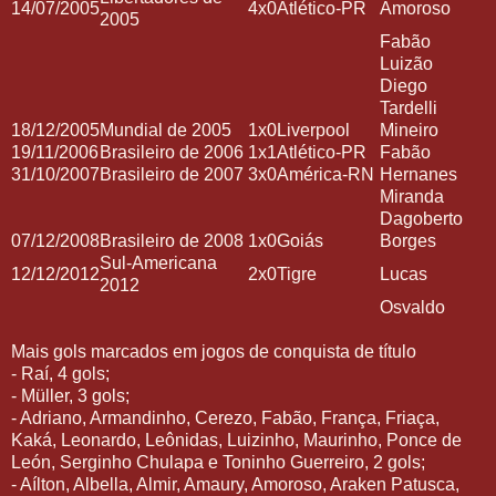
14/07/2005
4x0
Atlético-PR
Amoroso
2005
Fabão
Luizão
Diego
Tardelli
18/12/2005
Mundial de 2005
1x0
Liverpool
Mineiro
19/11/2006
Brasileiro de 2006
1x1
Atlético-PR
Fabão
31/10/2007
Brasileiro de 2007
3x0
América-RN
Hernanes
Miranda
Dagoberto
07/12/2008
Brasileiro de 2008
1x0
Goiás
Borges
Sul-Americana
12/12/2012
2x0
Tigre
Lucas
2012
Osvaldo
Mais gols marcados em jogos de conquista de título
- Raí, 4 gols;
- Müller, 3 gols;
- Adriano, Armandinho, Cerezo, Fabão, França, Friaça,
Kaká, Leonardo, Leônidas, Luizinho, Maurinho, Ponce de
León, Serginho Chulapa e Toninho Guerreiro, 2 gols;
- Aílton, Albella, Almir, Amaury, Amoroso, Araken Patusca,