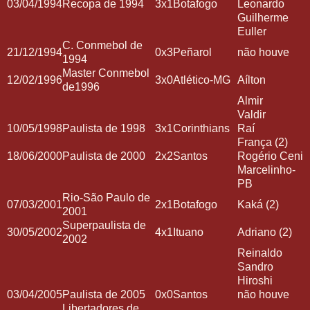
03/04/1994
Recopa de 1994
3x1
Botafogo
Leonardo
Guilherme
Euller
C. Conmebol de
21/12/1994
0x3
Peñarol
não houve
1994
Master Conmebol
12/02/1996
3x0
Atlético-MG
Aílton
de1996
Almir
Valdir
10/05/1998
Paulista de 1998
3x1
Corinthians
Raí
França (2)
18/06/2000
Paulista de 2000
2x2
Santos
Rogério Ceni
Marcelinho-
PB
Rio-São Paulo de
07/03/2001
2x1
Botafogo
Kaká (2)
2001
Superpaulista de
30/05/2002
4x1
Ituano
Adriano (2)
2002
Reinaldo
Sandro
Hiroshi
03/04/2005
Paulista de 2005
0x0
Santos
não houve
Libertadores de