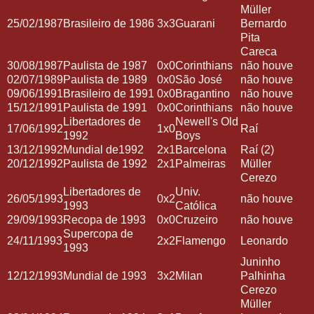
Müller
25/02/1987
Brasileiro de 1986
3x3
Guarani
Bernardo
Pita
Careca
30/08/1987
Paulista de 1987
0x0
Corinthians
não houve
02/07/1989
Paulista de 1989
0x0
São José
não houve
09/06/1991
Brasileiro de 1991
0x0
Bragantino
não houve
15/12/1991
Paulista de 1991
0x0
Corinthians
não houve
Libertadores de
Newell's Old
17/06/1992
1x0
Raí
1992
Boys
13/12/1992
Mundial de1992
2x1
Barcelona
Raí (2)
20/12/1992
Paulista de 1992
2x1
Palmeiras
Müller
Cerezo
Libertadores de
Univ.
26/05/1993
0x2
não houve
1993
Católica
29/09/1993
Recopa de 1993
0x0
Cruzeiro
não houve
Supercopa de
24/11/1993
2x2
Flamengo
Leonardo
1993
Juninho
12/12/1993
Mundial de 1993
3x2
Milan
Palhinha
Cerezo
Müller