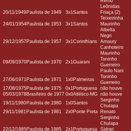
Remo
Leônidas
20/11/1949
Paulista de 1949
3x1
Santos
Friaça (2)
Teixeirinha
24/01/1954
Paulista de 1953
3x1
Santos
Maurinho
Albella
Negri
29/12/1957
Paulista de 1957
3x1
Corinthians
Amaury
Canhoteiro
Maurinho
Toninho
09/09/1970
Paulista de 1970
2x1
Guarani
Guerreiro
Paulo Nani
Toninho
27/06/1971
Paulista de 1971
1x0
Palmeiras
Guerreiro
17/08/1975
Paulista de 1975
0x1
Portuguesa
não houve
05/03/1978
Brasileiro de 1977
0x0
Atlético-MG
não houve
Serginho
19/11/1980
Paulista de 1980
1x0
Santos
Chulapa
29/11/1981
Paulista de 1981
2x0
Ponte Preta
Renato
Serginho
Chulapa
22/12/1985
Paulista de 1985
2x1
Portuguesa
Sídnei