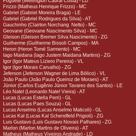
Foguete (Wellington Cabral Costa) - LD
Frizzo (Matheus Henrique Frizzo) - MC
Gabriel (Gabriel Moreira Braga) - LE
Gabriel (Gabriel Rodrigues da Silva) - AT
Gauchinho (Clairton Norchang Netto) - MC
Geovane (Geovane Nascimento Silva) - MC
Gleison (Gleison Bremer Silva Nascimento) - ZG
Guilherme (Guilherme Bissoli Campos) - MA
Heron (Heron Tomé Sarmento) - MC
Iago Maidana (Iago Justem Maidana Martins) - ZG
Igor (Igor Mateus Liziero Pereira) - VL
Igor (Igor Morais Carvalho) - ZG
Jeferson (Jeferson Wagner de Lima Bólico) - VL
João Paulo (João Paulo Queiroz de Moraes) - AT
Júnior (Carlos Eugênio Júnior Tavares dos Santos) - LE
Léo Natel (Leonardo Natel Vieira) - AT
Lucas (Lucas Estella Perri) - GL
Lucas (Lucas Paes Souza) - GL
Lucas Anselmo (Lucas Anselmo Maticoli) - GL
Lucas Kal (Lucas Kal Schendfeld Prigioli) - ZG
Luis Gustavo (Luis Gustavo Novais Palhares) - ZG
Marlon (Marlon Martins de Oliveira) - AT
Matheus (Matheus Viveiros Andrade) - LD