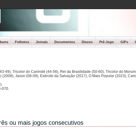
lbuns
Folhetos
Jornais
Documentos
Discos
Pré-Jogo
GIFs
3-49), Tricolor do Canindé (44-56), Rei da Brasilidade (50-60), Tricolor do Morum
ano (2008), Jason (08-09), Exército da Salvação (2017), O Mais Popular (2023), Ca
).
-070.
ês ou mais jogos consecutivos