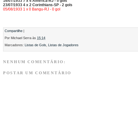
16/07/1933 7 x 4 América-RJ - 5 gols
23/07/1933 4 x 2 Corinthians-SP - 2 gols
05/08/1933 1 x 0 Bangu-RJ - 0 gol
Compartilhe
|
Por
Michael Serra
às
15:14
Marcadores:
Listas de Gols
,
Listas de Jogadores
NENHUM COMENTÁRIO:
POSTAR UM COMENTÁRIO