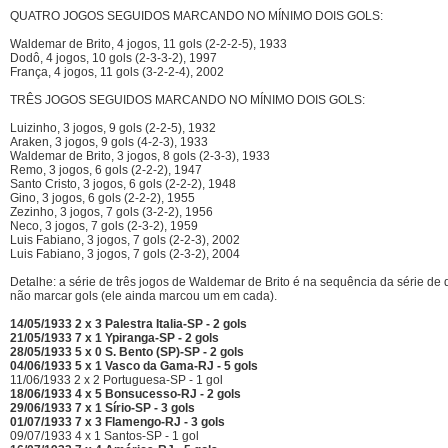
QUATRO JOGOS SEGUIDOS MARCANDO NO MÍNIMO DOIS GOLS:
Waldemar de Brito, 4 jogos, 11 gols (2-2-2-5), 1933
Dodô, 4 jogos, 10 gols (2-3-3-2), 1997
França, 4 jogos, 11 gols (3-2-2-4), 2002
TRÊS JOGOS SEGUIDOS MARCANDO NO MÍNIMO DOIS GOLS:
Luizinho, 3 jogos, 9 gols (2-2-5), 1932
Araken, 3 jogos, 9 gols (4-2-3), 1933
Waldemar de Brito, 3 jogos, 8 gols (2-3-3), 1933
Remo, 3 jogos, 6 gols (2-2-2), 1947
Santo Cristo, 3 jogos, 6 gols (2-2-2), 1948
Gino, 3 jogos, 6 gols (2-2-2), 1955
Zezinho, 3 jogos, 7 gols (3-2-2), 1956
Neco, 3 jogos, 7 gols (2-3-2), 1959
Luis Fabiano, 3 jogos, 7 gols (2-2-3), 2002
Luis Fabiano, 3 jogos, 7 gols (2-3-2), 2004
Detalhe: a série de três jogos de Waldemar de Brito é na sequência da série de 
não marcar gols (ele ainda marcou um em cada).
14/05/1933 2 x 3 Palestra Italia-SP - 2 gols
21/05/1933 7 x 1 Ypiranga-SP - 2 gols
28/05/1933 5 x 0 S. Bento (SP)-SP - 2 gols
04/06/1933 5 x 1 Vasco da Gama-RJ - 5 gols
11/06/1933 2 x 2 Portuguesa-SP - 1 gol
18/06/1933 4 x 5 Bonsucesso-RJ - 2 gols
29/06/1933 7 x 1 Sírio-SP - 3 gols
01/07/1933 7 x 3 Flamengo-RJ - 3 gols
09/07/1933 4 x 1 Santos-SP - 1 gol