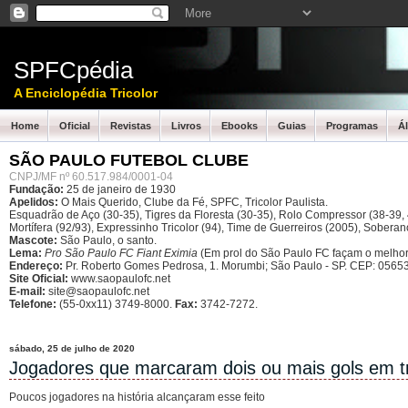
SPFCpédia
A Enciclopédia Tricolor
Home
Oficial
Revistas
Livros
Ebooks
Guias
Programas
Á
SÃO PAULO FUTEBOL CLUBE
CNPJ/MF nº 60.517.984/0001-04
Fundação:
25 de janeiro de 1930
Apelidos:
O Mais Querido, Clube da Fé, SPFC, Tricolor Paulista.
Esquadrão de Aço (30-35), Tigres da Floresta (30-35), Rolo Compressor (38-39, 4
Mortífera (92/93), Expressinho Tricolor (94), Time de Guerreiros (2005), Sober
Mascote:
São Paulo, o santo.
Lema:
Pro São Paulo FC Fiant Eximia
(Em prol do São Paulo FC façam o melhor
Endereço:
Pr. Roberto Gomes Pedrosa, 1. Morumbi; São Paulo - SP.
CEP: 05653
Site Oficial:
www.saopaulofc.net
E-mail:
site@saopaulofc.net
Telefone:
(55-0xx11) 3749-8000.
Fax:
3742-7272.
sábado, 25 de julho de 2020
Jogadores que marcaram dois ou mais gols em tr
Poucos jogadores na história alcançaram esse feito