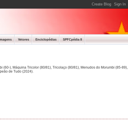
Imagens
Vetores
Enciclopédias
SPFCpédia II
bi (60-), Máquina Tricolor (80/81), Tricolaço (80/81), Menudos do Morumbi (85-89
mpeão de Tudo (2024).