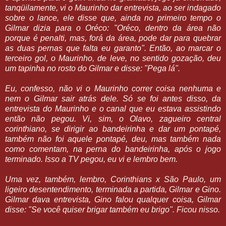
tanqüilamente, vi o Maurinho dar entrevista, ao ser indagado
sobre o lance, ele disse que, ainda no primeiro tempo o
Gilmar dizia para o Oréco: "Oréco, dentro da área não
porque é penalti, mas, forá da área, pode dar para quebrar
as duas pernas que falta eu garanto". Então, ao marcar o
terceiro gol, o Maurinho, de leve, no sentido gozação, deu
um tapinha no rosto do Gilmar e disse: "Pega lá".
Eu, confesso, não vi o Maurinho correr coisa nenhuma e
nem o Gilmar sair atrás dele. Só se foi antes disso, da
entrevista do Maurinho e o canal que eu estava assistindo
então não pegou. Vi, sim, o Olavo, zagueiro central
corinthiano, se dirigir ao bandeirinha e dar um pontapé,
também não foi aquele pontapé, deu, mas também nada
como comentam, na perna do bandeirinha, após o jogo
terminado. Isso a TV pegou, eu vi e lembro bem.
Uma vez, também, lembro, Corinthians x São Paulo, um
ligeiro desentendimento, terminada a partida, Gilmar e Gino.
Gilmar dava entrevista, Gino falou qualquer coisa, Gilmar
disse: "Se você quiser brigar também eu brigo". Ficou nisso.