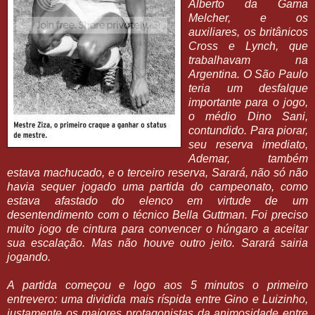
Alberto da Gama
Melcher, e os
auxiliares, os britânicos
Cross e Lynch, que
trabalhavam na
Argentina. O São Paulo
teria um desfalque
importante para o jogo,
o médio Dino Sani,
contundido. Para piorar,
seu reserva imediato,
Ademar, também
estava machucado, e o terceiro reserva, Sarará, não só não
havia sequer jogado uma partida do campeonato, como
estava afastado do elenco em virtude de um
desentendimento com o técnico Bella Guttman. Foi preciso
muito jogo de cintura para convencer o húngaro a aceitar
sua escalação. Mas não houve outro jeito. Sarará sairia
jogando.
A partida começou e logo aos 5 minutos o primeiro
entrevero: uma dividida mais ríspida entre Gino e Luizinho,
justamente os maiores protagonistas da animosidade entre