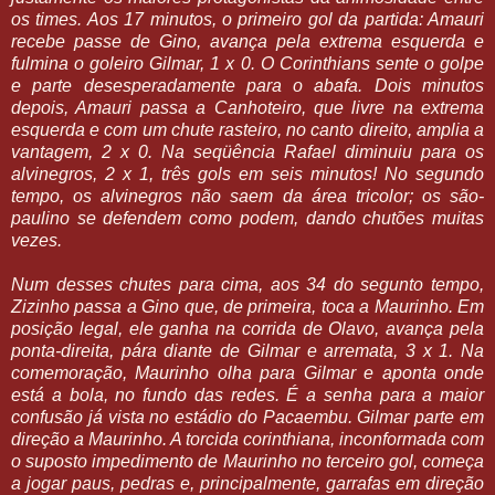
os times. Aos 17 minutos, o primeiro gol da partida: Amauri
recebe passe de Gino, avança pela extrema esquerda e
fulmina o goleiro Gilmar, 1 x 0. O Corinthians sente o golpe
e parte desesperadamente para o abafa. Dois minutos
depois, Amauri passa a Canhoteiro, que livre na extrema
esquerda e com um chute rasteiro, no canto direito, amplia a
vantagem, 2 x 0. Na seqüência Rafael diminuiu para os
alvinegros, 2 x 1, três gols em seis minutos! No segundo
tempo, os alvinegros não saem da área tricolor; os são-
paulino se defendem como podem, dando chutões muitas
vezes.
Num desses chutes para cima, aos 34 do segunto tempo,
Zizinho passa a Gino que, de primeira, toca a Maurinho. Em
posição legal, ele ganha na corrida de Olavo, avança pela
ponta-direita, pára diante de Gilmar e arremata, 3 x 1. Na
comemoração, Maurinho olha para Gilmar e aponta onde
está a bola, no fundo das redes. É a senha para a maior
confusão já vista no estádio do Pacaembu. Gilmar parte em
direção a Maurinho. A torcida corinthiana, inconformada com
o suposto impedimento de Maurinho no terceiro gol, começa
a jogar paus, pedras e, principalmente, garrafas em direção