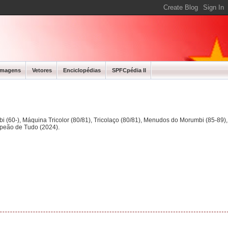
Imagens
Vetores
Enciclopédias
SPFCpédia II
bi (60-), Máquina Tricolor (80/81), Tricolaço (80/81), Menudos do Morumbi (85-89
mpeão de Tudo (2024).