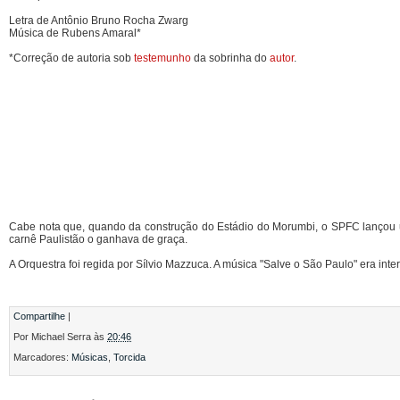
Letra de Antônio Bruno Rocha Zwarg
Música de Rubens Amaral*
*Correção de autoria sob
testemunho
da sobrinha do
autor
.
Cabe nota que, quando da construção do Estádio do Morumbi, o SPFC lançou 
carnê Paulistão o ganhava de graça.
A Orquestra foi regida por Sílvio Mazzuca. A música "Salve o São Paulo" era inte
Compartilhe
|
Por
Michael Serra
às
20:46
Marcadores:
Músicas
,
Torcida