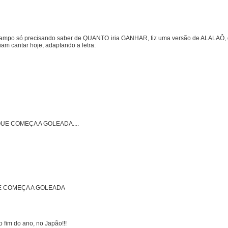
 campo só precisando saber de QUANTO iria GANHAR, fiz uma versão de ALALAÔ, do
am cantar hoje, adaptando a letra:
UE COMEÇA A GOLEADA....
UE COMEÇA A GOLEADA
 fim do ano, no Japão!!!