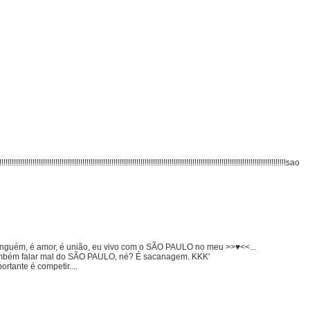
!!!!!!!!!!!!!!!!!!!!!!!!!!!!!!!!!!!!!!!!!!!!!!!!!!!!!!!!!!!!!!!!!!!!!!!!!!!!!!!!!!!!!!!!!!!!!!!!!!!
ninguém, é amor, é união, eu vivo com o SÃO PAULO no meu >>♥<<...
ambém falar mal do SÃO PAULO, né? É sacanagem. KKK'
tante é competir....