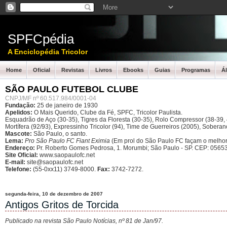
SPFCpédia
A Enciclopédia Tricolor
Home
Oficial
Revistas
Livros
Ebooks
Guias
Programas
Á
SÃO PAULO FUTEBOL CLUBE
CNPJ/MF nº 60.517.984/0001-04
Fundação:
25 de janeiro de 1930
Apelidos:
O Mais Querido, Clube da Fé, SPFC, Tricolor Paulista.
Esquadrão de Aço (30-35), Tigres da Floresta (30-35), Rolo Compressor (38-39, 4
Mortífera (92/93), Expressinho Tricolor (94), Time de Guerreiros (2005), Sober
Mascote:
São Paulo, o santo.
Lema:
Pro São Paulo FC Fiant Eximia
(Em prol do São Paulo FC façam o melhor
Endereço:
Pr. Roberto Gomes Pedrosa, 1. Morumbi; São Paulo - SP.
CEP: 05653
Site Oficial:
www.saopaulofc.net
E-mail:
site@saopaulofc.net
Telefone:
(55-0xx11) 3749-8000.
Fax:
3742-7272.
segunda-feira, 10 de dezembro de 2007
Antigos Gritos de Torcida
Publicado na revista São Paulo Notícias, nº 81 de Jan/97.