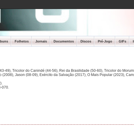
lbuns
Folhetos
Jornais
Documentos
Discos
Pré-Jogo
GIFs
3-49), Tricolor do Canindé (44-56), Rei da Brasilidade (50-60), Tricolor do Morum
ano (2008), Jason (08-09), Exército da Salvação (2017), O Mais Popular (2023), Ca
).
-070.