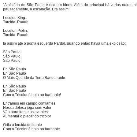
"A história do São Paulo é rica em hinos. Além do principal há varios outros
pausadamente, a escalação. Era assim:
Locutor: King.
Torcida: Raaah.
Locutor: Piolin.
Torcida: Raaah.
Ia assim até o ponta esquerda Pardal, quando então havia uma explosão:
São Paulo!
São Paulo!
São Paulo!
Eh São Paulo
Eh São Paulo
O Mais Querido da Terra Bandeirante
Eh São Paulo
Eh São Paulo
Com o Tricolor é bola no barbante!
Entramos em campo confiantes
Nossa defesa joga com valor
Vão para frente os avantes
Aumentar o placar do tricolor
Grita a torcida delirante
Com o Tricolor é bola no barbante.