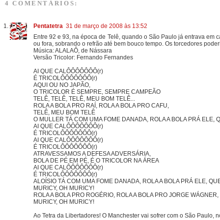
4 COMENTÁRIOS:
Pentatetra
31 de março de 2008 às 13:52
Entre 92 e 93, na época de Telê, quando o São Paulo já entrava em
ou fora, sobrando o refrão até bem bouco tempo. Os torcedores poderi
Música: ALALAÔ, de Nássara
Versão Tricolor: Fernando Fernandes
AI QUE CALÔÔÔÔÔÔÔ(r)
É TRICOLÔÔÔÔÔÔÔ(r)
AQUI OU NO JAPÃO,
O TRICOLOR É SEMPRE, SEMPRE CAMPEÃO
TELÊ, TELÊ, TELÊ, MEU BOM TELÊ...
ROLA A BOLA PRO RAÍ, ROLA A BOLA PRO CAFU,
TELÊ, MEU BOM TELÊ
O MULLER TÁ COM UMA FOME DANADA, ROLA A BOLA PRÁ ELE, Q
AI QUE CALÔÔÔÔÔÔÔ(r)
É TRICOLÔÔÔÔÔÔÔ(r)
AI QUE CALÔÔÔÔÔÔÔ(r)
É TRICOLÔÔÔÔÔÔÔ(r)
ATRAVESSAMOS A DEFESA ADVERSÁRIA,
BOLA DE PÉ EM PÉ, É O TRICOLOR NA ÁREA
AI QUE CALÔÔÔÔÔÔÔ(r)
É TRICOLÔÔÔÔÔÔÔ(r)
ALOÍSIO TÁ COM UMA FOME DANADA, ROLA A BOLA PRÁ ELE, Q
MURICY, OH MURICY!
ROLA A BOLA PRO ROGÉRIO, ROLA A BOLA PRO JORGE WÁGNER,
MURICY, OH MURICY!
Ao Tetra da Libertadores! O Manchester vai sofrer com o São Paulo, no