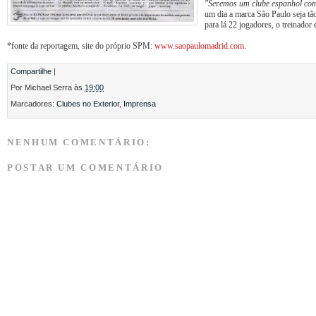
"Seremos um clube espanhol com 
um dia a marca São Paulo seja tã
para lá 22 jogadores, o treinador
*fonte da reportagem, site do próprio SPM:
www.saopaulomadrid.com
.
Compartilhe
|
Por
Michael Serra
às
19:00
Marcadores:
Clubes no Exterior
,
Imprensa
NENHUM COMENTÁRIO:
POSTAR UM COMENTÁRIO