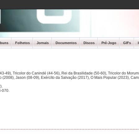
lbuns
Folhetos
Jornais
Documentos
Discos
Pré-Jogo
GIFs
3-49), Tricolor do Canindé (44-56), Rei da Brasilidade (50-60), Tricolor do Morum
ano (2008), Jason (08-09), Exército da Salvação (2017), O Mais Popular (2023), Ca
).
-070.