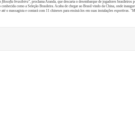
filosofia brasileira"
, proclama Aranda, que descarta o desembarque de jogadores brasileiros po
o conhecida como a Seleção Brasileira. Acaba de chegar ao Brasil vindo da China, onde inaugur
 e até o massagista e contará com 11 chineses para ensiná-los em suas instalações esportivas.
"M