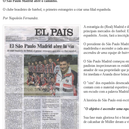
O São Paulo Madrid abre o caminho.
O clube brasileiro de futebol, o primeiro estrangeiro a criar uma filial espanhola.
Por Napoleón Fernandez.
A estratégia do (Real) Madrid e 
principais mercados do futebol: 
espanhóis. Assim, fará a inscriç
O presidente do São Paulo Madrid
madrilenha e ascender a cada ano:
ascendeu de uma equipe de bairr
O São Paulo Madrid começou em 2
paulistas inspecionavam os estád
amador de sua propriedade que jo
foi imediata e Aranda disse brin
O "sim" dos espanhóis desencade
contam com o material esportivo
um escudo com a palavra Madrid s
A história do São Paulo está escr
"O objetivo é ascender uma equi
Sua fase mais gloriosa foi o bic
de calcanhar de Müller deram a vi