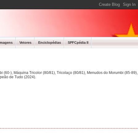
Imagens
Vetores
Enciclopédias
SPFCpédia II
bi (60-), Máquina Tricolor (80/81), Tricolaço (80/81), Menudos do Morumbi (85-89
mpeão de Tudo (2024).