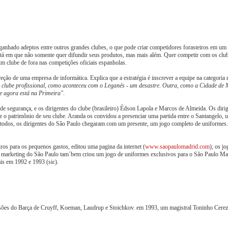
 ganhado adeptos entre outros grandes clubes, o que pode criar competidores forasteiros em um
 está em que não somente quer difundir seus produtos, mas mais além. Quer competir com os clu
m clube de fora nas competições oficiais espanholas.
ão de uma empresa de informática. Explica que a estratégia é inscrever a equipe na categoria 
m clube profissional, como aconteceu com o Leganés - um desastre. Outra, como a Cidade de 
e agora está na Primeira"
.
segurança, e os dirigentes do clube (brasileiro) Édson Lapola e Marcos de Almeida. Os diri
 o patrimônio de seu clube. Aranda os convidou a presenciar uma partida entre o Santangelo, 
 todos, os dirigentes do São Paulo chegaram com um presente, um jogo completo de uniformes.
s para os pequenos gastos, editou uma pagina da internet (
www.saopaulomadrid.com
); os j
de marketing do São Paulo tam´bem criou um jogo de uniformes exclusivos para o São Paulo M
is em 1992 e 1993 (sic).
ilusões do Barça de Cruyff, Koeman, Laudrup e Stoichkov. em 1993, um magistral Toninho Cere