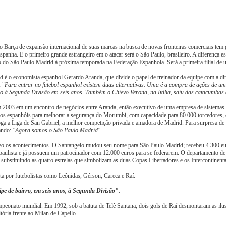
do Barça de expansão internacional de suas marcas na busca de novas fronteiras comerciais tem
Espanha. E o primeiro grande estrangeiro em o atacar será o São Paulo, brasileiro. A diferença
ão do São Paulo Madrid à próxima temporada na Federação Espanhola. Será a primeira filial de u
 é o economista espanhol Gerardo Aranda, que divide o papel de treinador da equipe com a direç
 "
Para entrar no futebol espanhol existem duas alternativas. Uma é a compra de ações de u
o à Segunda Divisão em seis anos. Também o Chievo Verona, na Itália, saiu das catacumbas 
003 em um encontro de negócios entre Aranda, então executivo de uma empresa de sistemas de 
ios espanhóis para melhorar a segurança do Morumbi, com capacidade para 80.000 torcedores, e
ga a Liga de San Gabriel, a melhor competição privada e amadora de Madrid. Para surpresa de
cando:
"Agora somos o São Paulo Madrid"
.
o os acontecimentos. O Santangelo mudou seu nome para São Paulo Madrid; recebeu 4.300 euro
 paulista e já possuem um patrocinador com 12.000 euros para se federarem. O departamento 
ubstituindo as quatro estrelas que simbolizam as duas Copas Libertadores e os Intercontinenta
ita por futebolistas como Leônidas, Gérson, Careca e Raí.
pe de bairro, em seis anos, à Segunda Divisão".
ampeonato mundial. Em 1992, sob a batuta de Telê Santana, dois gols de Raí desmontaram as 
tória frente ao Milan de Capello.