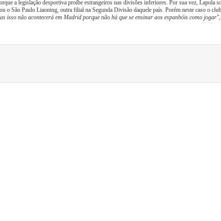
rque a legislação desportiva proíbe estrangeiros nas divisões inferiores. Por sua vez, Lapola 
ou o São Paulo Liaoning, outra filial na Segunda Divisão daquele país. Porém neste caso o clu
as isso não acontecerá em Madrid porque não há que se ensinar aos espanhóis como jogar"