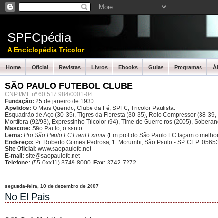
SPFCpédia
A Enciclopédia Tricolor
Home
Oficial
Revistas
Livros
Ebooks
Guias
Programas
Á
SÃO PAULO FUTEBOL CLUBE
CNPJ/MF nº 60.517.984/0001-04
Fundação:
25 de janeiro de 1930
Apelidos:
O Mais Querido, Clube da Fé, SPFC, Tricolor Paulista.
Esquadrão de Aço (30-35), Tigres da Floresta (30-35), Rolo Compressor (38-39, 4
Mortífera (92/93), Expressinho Tricolor (94), Time de Guerreiros (2005), Sober
Mascote:
São Paulo, o santo.
Lema:
Pro São Paulo FC Fiant Eximia
(Em prol do São Paulo FC façam o melhor
Endereço:
Pr. Roberto Gomes Pedrosa, 1. Morumbi; São Paulo - SP.
CEP: 05653
Site Oficial:
www.saopaulofc.net
E-mail:
site@saopaulofc.net
Telefone:
(55-0xx11) 3749-8000.
Fax:
3742-7272.
segunda-feira, 10 de dezembro de 2007
No El Pais