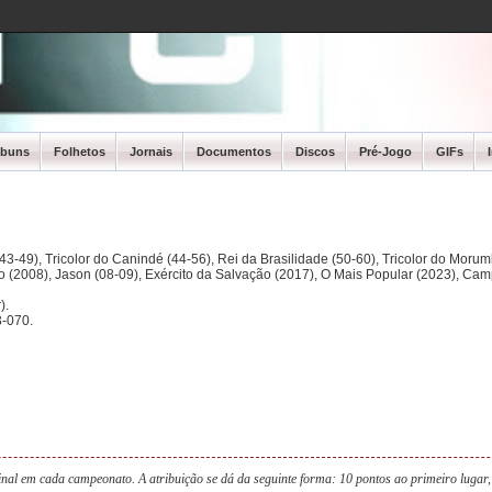
lbuns
Folhetos
Jornais
Documentos
Discos
Pré-Jogo
GIFs
3-49), Tricolor do Canindé (44-56), Rei da Brasilidade (50-60), Tricolor do Morum
ano (2008), Jason (08-09), Exército da Salvação (2017), O Mais Popular (2023), Ca
).
-070.
nal em cada campeonato. A atribuição se dá da seguinte forma: 10 pontos ao primeiro lugar,