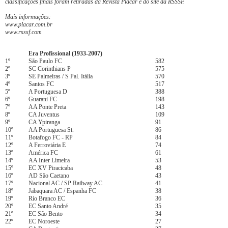
classificações finais foram retiradas da Revista Placar e do site da RSSSF.
Mais informações:
www.placar.com.br
www.rsssf.com
Era Profissional (1933-2007)
1º
São Paulo FC
582
2º
SC Corinthians P
575
3º
SE Palmeiras / S Pal. Itália
570
4º
Santos FC
517
5º
A Portuguesa D
388
6º
Guarani FC
198
7º
AA Ponte Preta
143
8º
CA Juventus
109
9º
CA Ypiranga
91
10º
AA Portuguesa St.
86
11º
Botafogo FC - RP
84
12º
A Ferroviária E
74
13º
América FC
61
14º
AA Inter Limeira
53
15º
EC XV Piracicaba
48
16º
AD São Caetano
43
17º
Nacional AC / SP Railway AC
41
18º
Jabaquara AC / Espanha FC
38
19º
Rio Branco EC
36
20º
EC Santo André
35
21º
EC São Bento
34
22º
EC Noroeste
27