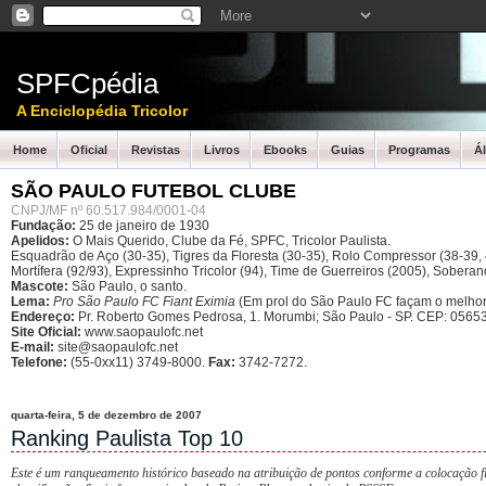
SPFCpédia
A Enciclopédia Tricolor
Home
Oficial
Revistas
Livros
Ebooks
Guias
Programas
Á
SÃO PAULO FUTEBOL CLUBE
CNPJ/MF nº 60.517.984/0001-04
Fundação:
25 de janeiro de 1930
Apelidos:
O Mais Querido, Clube da Fé, SPFC, Tricolor Paulista.
Esquadrão de Aço (30-35), Tigres da Floresta (30-35), Rolo Compressor (38-39, 4
Mortífera (92/93), Expressinho Tricolor (94), Time de Guerreiros (2005), Sober
Mascote:
São Paulo, o santo.
Lema:
Pro São Paulo FC Fiant Eximia
(Em prol do São Paulo FC façam o melhor
Endereço:
Pr. Roberto Gomes Pedrosa, 1. Morumbi; São Paulo - SP.
CEP: 05653
Site Oficial:
www.saopaulofc.net
E-mail:
site@saopaulofc.net
Telefone:
(55-0xx11) 3749-8000.
Fax:
3742-7272.
quarta-feira, 5 de dezembro de 2007
Ranking Paulista Top 10
Este é um ranqueamento histórico baseado na atribuição de pontos conforme a colocação fi