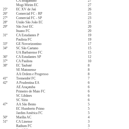
CA Bragantino
27
Mogi Mirim EC
27
25º
EC XV de Jaú
26
26º
Comercial FC - RP
25
27º
Comercial FC - SP
23
28º
União São João EC
21
29º
São José EC
20
Ituano FC
20
31º
CA Estudantes P
19
Paulista FC
19
33º
GE Novorizontino
17
34º
SC São Caetano
15
UA Barbarense FC
15
36º
CA Estudantes SP
12
37º
CA Paulista
10
38º
EC Taubaté
8
SE Matonense
8
AA Ordem e Progresso
8
41º
Tremembé FC
7
42º
A Prudentina EA
6
AE Araçatuba
6
Primeiro de Maio FC
6
SC Libânes
6
SC Sírio
6
47º
AA São Bento
5
EC Humberto Primo
5
Jardim América FC
5
50º
Marília AC
4
51º
CA Linense
3
Radium FC
3