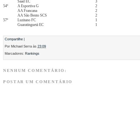
Saad EC
3
54º
A Esportiva G
2
AA Francana
2
AA São Bento SCS
2
57º
Luzitano FC
1
Guaratinguetá EC
1
Compartilhe
|
Por
Michael Serra
às
23:09
Marcadores:
Rankings
NENHUM COMENTÁRIO:
POSTAR UM COMENTÁRIO