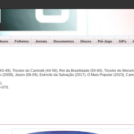
lbuns
Folhetos
Jornais
Documentos
Discos
Pré-Jogo
GIFs
3-49), Tricolor do Canindé (44-56), Rei da Brasilidade (50-60), Tricolor do Morum
ano (2008), Jason (08-09), Exército da Salvação (2017), O Mais Popular (2023), Ca
).
-070.