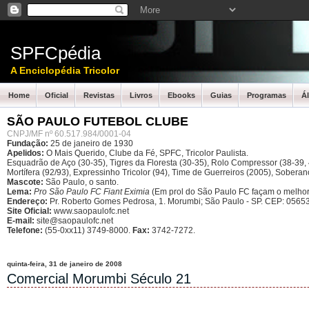
SPFCpédia
A Enciclopédia Tricolor
Home
Oficial
Revistas
Livros
Ebooks
Guias
Programas
Á
SÃO PAULO FUTEBOL CLUBE
CNPJ/MF nº 60.517.984/0001-04
Fundação:
25 de janeiro de 1930
Apelidos:
O Mais Querido, Clube da Fé, SPFC, Tricolor Paulista.
Esquadrão de Aço (30-35), Tigres da Floresta (30-35), Rolo Compressor (38-39, 4
Mortífera (92/93), Expressinho Tricolor (94), Time de Guerreiros (2005), Sober
Mascote:
São Paulo, o santo.
Lema:
Pro São Paulo FC Fiant Eximia
(Em prol do São Paulo FC façam o melhor
Endereço:
Pr. Roberto Gomes Pedrosa, 1. Morumbi; São Paulo - SP.
CEP: 05653
Site Oficial:
www.saopaulofc.net
E-mail:
site@saopaulofc.net
Telefone:
(55-0xx11) 3749-8000.
Fax:
3742-7272.
quinta-feira, 31 de janeiro de 2008
Comercial Morumbi Século 21