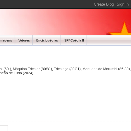
Imagens
Vetores
Enciclopédias
SPFCpédia II
bi (60-), Máquina Tricolor (80/81), Tricolaço (80/81), Menudos do Morumbi (85-89
mpeão de Tudo (2024).