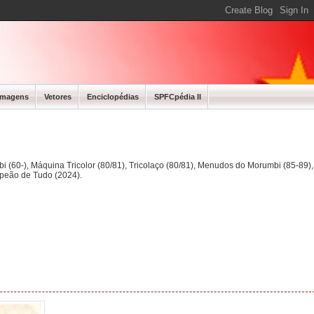
Imagens
Vetores
Enciclopédias
SPFCpédia II
bi (60-), Máquina Tricolor (80/81), Tricolaço (80/81), Menudos do Morumbi (85-89
mpeão de Tudo (2024).