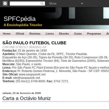
SPFCpédia
A Enciclopédia Tricolor
Home
Oficial
Revistas
Livros
Ebooks
Guias
Programas
Á
SÃO PAULO FUTEBOL CLUBE
CNPJ/MF nº 60.517.984/0001-04
Fundação:
25 de janeiro de 1930
Apelidos:
O Mais Querido, Clube da Fé, SPFC, Tricolor Paulista.
Esquadrão de Aço (30-35), Tigres da Floresta (30-35), Rolo Compressor (38-39, 4
Mortífera (92/93), Expressinho Tricolor (94), Time de Guerreiros (2005), Sober
Mascote:
São Paulo, o santo.
Lema:
Pro São Paulo FC Fiant Eximia
(Em prol do São Paulo FC façam o melhor
Endereço:
Pr. Roberto Gomes Pedrosa, 1. Morumbi; São Paulo - SP.
CEP: 05653
Site Oficial:
www.saopaulofc.net
E-mail:
site@saopaulofc.net
Telefone:
(55-0xx11) 3749-8000.
Fax:
3742-7272.
sábado, 23 de fevereiro de 2008
Carta a Octávio Muniz