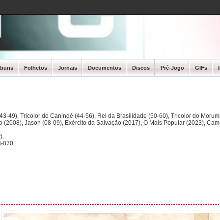
lbuns
Folhetos
Jornais
Documentos
Discos
Pré-Jogo
GIFs
3-49), Tricolor do Canindé (44-56), Rei da Brasilidade (50-60), Tricolor do Morum
ano (2008), Jason (08-09), Exército da Salvação (2017), O Mais Popular (2023), Ca
).
-070.