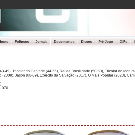
lbuns
Folhetos
Jornais
Documentos
Discos
Pré-Jogo
GIFs
3-49), Tricolor do Canindé (44-56), Rei da Brasilidade (50-60), Tricolor do Morum
ano (2008), Jason (08-09), Exército da Salvação (2017), O Mais Popular (2023), Ca
).
-070.