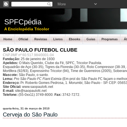
SPFCpédia
A Enciclopédia Tricolor
Home
Oficial
Revistas
Livros
Ebooks
Guias
Programas
Á
SÃO PAULO FUTEBOL CLUBE
CNPJ/MF nº 60.517.984/0001-04
Fundação:
25 de janeiro de 1930
Apelidos:
O Mais Querido, Clube da Fé, SPFC, Tricolor Paulista.
Esquadrão de Aço (30-35), Tigres da Floresta (30-35), Rolo Compressor (38-39, 4
Mortífera (92/93), Expressinho Tricolor (94), Time de Guerreiros (2005), Sober
Mascote:
São Paulo, o santo.
Lema:
Pro São Paulo FC Fiant Eximia
(Em prol do São Paulo FC façam o melhor
Endereço:
Pr. Roberto Gomes Pedrosa, 1. Morumbi; São Paulo - SP.
CEP: 05653
Site Oficial:
www.saopaulofc.net
E-mail:
site@saopaulofc.net
Telefone:
(55-0xx11) 3749-8000.
Fax:
3742-7272.
quarta-feira, 31 de março de 2010
Cerveja do São Paulo