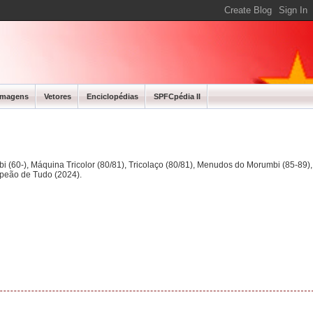
Imagens
Vetores
Enciclopédias
SPFCpédia II
bi (60-), Máquina Tricolor (80/81), Tricolaço (80/81), Menudos do Morumbi (85-89
mpeão de Tudo (2024).