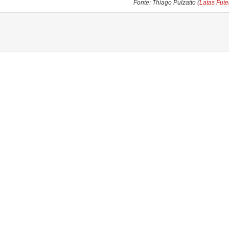
Fonte: Thiago Pulzatto (
Latas Fute