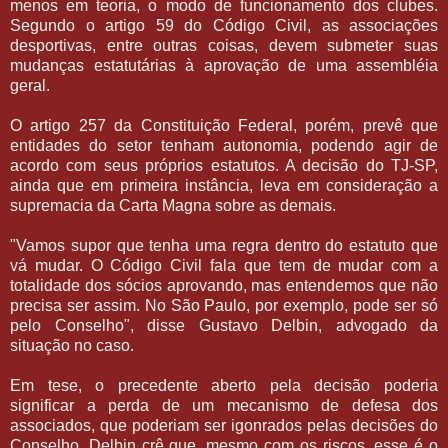
menos em teoria, o modo de funcionamento dos clubes.
Segundo o artigo 59 do Código Civil, as associações
desportivas, entre outras coisas, devem submeter suas
mudanças estatutárias à aprovação de uma assembléia
geral.
O artigo 257 da Constituição Federal, porém, prevê que
entidades do setor tenham autonomia, podendo agir de
acordo com seus próprios estatutos. A decisão do TJ-SP,
ainda que em primeira instância, leva em consideração a
supremacia da Carta Magna sobre as demais.
"Vamos supor que tenha uma regra dentro do estatuto que
vá mudar. O Código Civil fala que tem de mudar com a
totalidade dos sócios aprovando, mas entendemos que não
precisa ser assim. No São Paulo, por exemplo, pode ser só
pelo Conselho", disse Gustavo Delbin, advogado da
situação no caso.
Em tese, o precedente aberto pela decisão poderia
significar a perda de um mecanismo de defesa dos
associados, que poderiam ser igonrados pelas decisões do
Conselho. Delbin crê que, mesmo com os riscos, esse é o