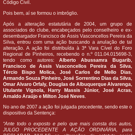
Código Civil.
Pois bem, aí se formou o imbróglio.
Após a alteração estatutária de 2004, um grupo de
associados do clube, encabeçados pelo conselheiro e ex-
desembargador Francisco de Assis Vasconcellos Pereira da
Silva, entrou com uma ação buscando a anulação de tal
alteração. A ação foi distribuída à 3ª Vara Cível do Foro
Regional de Pinheiros, recebendo o n.º 011.04.015698-3,
tendo como autores:
Alberto Abussamra Bugarib,
Francisco de Assis Vasconcellos Pereira da Silva,
Tércio Bispo Molica, José Carlos de Mello Dias,
Armando Souza Pinheiro, José Sorrentino Dias da Silva,
Omar Alvaro Orfaly, Douglas de Albuquerque Alvarenga,
Utulante Vignola, Harry Massis Júnior, José Acras,
Arnaldo Araújo e Milton José Neves
.
No ano de 2007 a ação foi julgada procedente, sendo este o
dispositivo da Sentença:
“Ante todo o exposto e pelo que mais consta dos autos,
JULGO PROCEDENTE A AÇÃO ORDINÁRIA, para