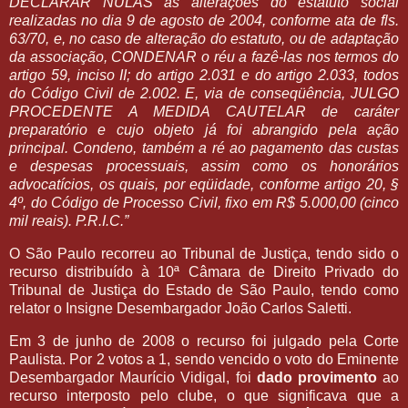
DECLARAR NULAS as alterações do estatuto social
realizadas no dia 9 de agosto de 2004, conforme ata de fls.
63/70, e, no caso de alteração do estatuto, ou de adaptação
da associação, CONDENAR o réu a fazê-las nos termos do
artigo 59, inciso II; do artigo 2.031 e do artigo 2.033, todos
do Código Civil de 2.002. E, via de conseqüência, JULGO
PROCEDENTE A MEDIDA CAUTELAR de caráter
preparatório e cujo objeto já foi abrangido pela ação
principal. Condeno, também a ré ao pagamento das custas
e despesas processuais, assim como os honorários
advocatícios, os quais, por eqüidade, conforme artigo 20, §
4º, do Código de Processo Civil, fixo em R$ 5.000,00 (cinco
mil reais). P.R.I.C.”
O São Paulo recorreu ao Tribunal de Justiça, tendo sido o
recurso distribuído à 10ª Câmara de Direito Privado do
Tribunal de Justiça do Estado de São Paulo, tendo como
relator o Insigne Desembargador João Carlos Saletti.
Em 3 de junho de 2008 o recurso foi julgado pela Corte
Paulista. Por 2 votos a 1, sendo vencido o voto do Eminente
Desembargador Maurício Vidigal, foi
dado provimento
ao
recurso interposto pelo clube, o que significava que a