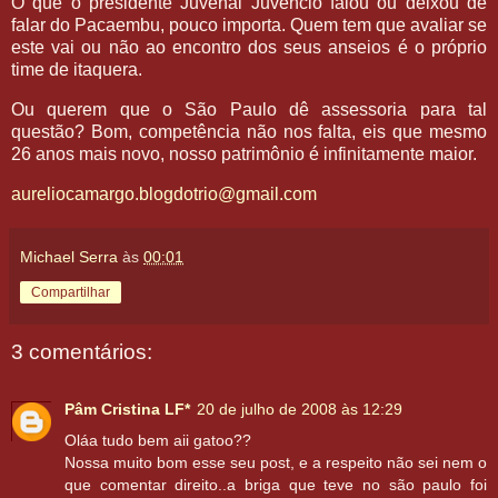
O que o presidente Juvenal Juvêncio falou ou deixou de
falar do Pacaembu, pouco importa. Quem tem que avaliar se
este vai ou não ao encontro dos seus anseios é o próprio
time de itaquera.
Ou querem que o São Paulo dê assessoria para tal
questão? Bom, competência não nos falta, eis que mesmo
26 anos mais novo, nosso patrimônio é infinitamente maior.
aureliocamargo.blogdotrio@gmail.com
Michael Serra
às
00:01
Compartilhar
3 comentários:
Pâm Cristina LF*
20 de julho de 2008 às 12:29
Oláa tudo bem aii gatoo??
Nossa muito bom esse seu post, e a respeito não sei nem o
que comentar direito..a briga que teve no são paulo foi