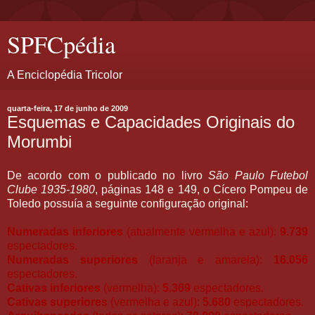
SPFCpédia
A Enciclopédia Tricolor
quarta-feira, 17 de junho de 2009
Esquemas e Capacidades Originais do
Morumbi
De acordo com o publicado no livro
São Paulo Futebol
Clube 1935-1980
, páginas 148 e 149, o Cícero Pompeu de
Toledo possuía a seguinte configuração original:
Numeradas inferiores
(atualmente vermelha e azul):
9.739
espectadores.
Numeradas superiores
(laranja e amarela):
16.056
espectadores.
Cativas inferiores
(vermelha):
5.369
espectadores.
Cativas superiores
(vermelha e azul):
5.680
espectadores.