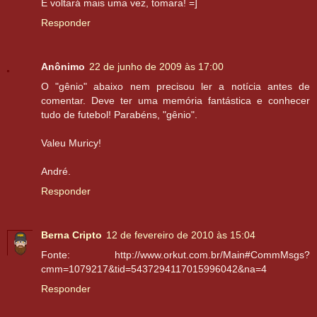
E voltará mais uma vez, tomara! =]
Responder
Anônimo
22 de junho de 2009 às 17:00
O "gênio" abaixo nem precisou ler a notícia antes de
comentar. Deve ter uma memória fantástica e conhecer
tudo de futebol! Parabéns, "gênio".
Valeu Muricy!
André.
Responder
Berna Cripto
12 de fevereiro de 2010 às 15:04
Fonte: http://www.orkut.com.br/Main#CommMsgs?
cmm=1079217&tid=5437294117015996042&na=4
Responder