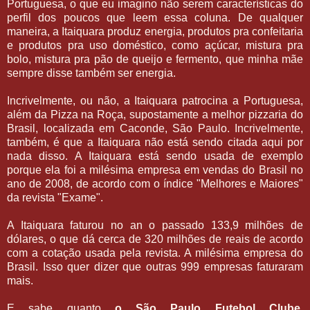
Portuguesa, o que eu imagino não serem características do
perfil dos poucos que leem essa coluna. De qualquer
maneira, a Itaiquara produz energia, produtos pra confeitaria
e produtos pra uso doméstico, como açúcar, mistura pra
bolo, mistura pra pão de queijo e fermento, que minha mãe
sempre disse também ser energia.
Incrivelmente, ou não, a Itaiquara patrocina a Portuguesa,
além da Pizza na Roça, supostamente a melhor pizzaria do
Brasil, localizada em Caconde, São Paulo. Incrivelmente,
também, é que a Itaiquara não está sendo citada aqui por
nada disso. A Itaiquara está sendo usada de exemplo
porque ela foi a milésima empresa em vendas do Brasil no
ano de 2008, de acordo com o índice "Melhores e Maiores"
da revista "Exame".
A Itaiquara faturou no an o passado 133,9 milhões de
dólares, o que dá cerca de 320 milhões de reais de acordo
com a cotação usada pela revista. A milésima empresa do
Brasil. Isso quer dizer que outras 999 empresas faturaram
mais.
E sabe quanto
o São Paulo Futebol Clube,