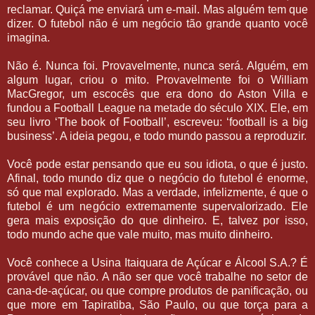
reclamar. Quiçá me enviará um e-mail. Mas alguém tem que
dizer. O futebol não é um negócio tão grande quanto você
imagina.
Não é. Nunca foi. Provavelmente, nunca será. Alguém, em
algum lugar, criou o mito. Provavelmente foi o William
MacGregor, um escocês que era dono do Aston Villa e
fundou a Football League na metade do século XIX. Ele, em
seu livro ‘The book of Football’, escreveu: ‘football is a big
business’. A ideia pegou, e todo mundo passou a reproduzir.
Você pode estar pensando que eu sou idiota, o que é justo.
Afinal, todo mundo diz que o negócio do futebol é enorme,
só que mal explorado. Mas a verdade, infelizmente, é que o
futebol é um negócio extremamente supervalorizado. Ele
gera mais exposição do que dinheiro. E, talvez por isso,
todo mundo ache que vale muito, mas muito dinheiro.
Você conhece a Usina Itaiquara de Açúcar e Álcool S.A.? É
provável que não. A não ser que você trabalhe no setor de
cana-de-açúcar, ou que compre produtos de panificação, ou
que more em Tapiratiba, São Paulo, ou que torça para a