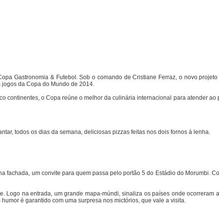
Copa Gastronomia & Futebol. Sob o comando de Cristiane Ferraz, o novo projeto
s jogos da Copa do Mundo de 2014.
co continentes, o Copa reúne o melhor da culinária internacional para atender ao
r, todos os dias da semana, deliciosas pizzas feitas nos dois fornos à lenha.
ke na fachada, um convite para quem passa pelo portão 5 do Estádio do Morumbi. C
e. Logo na entrada, um grande mapa-múndi, sinaliza os países onde ocorreram a
umor é garantido com uma surpresa nos mictórios, que vale a visita.