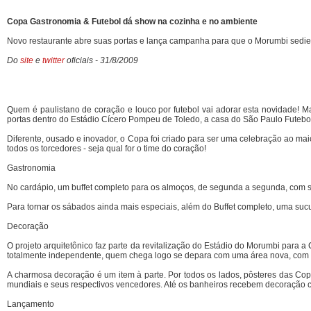
Copa Gastronomia & Futebol dá show na cozinha e no ambiente
Novo restaurante abre suas portas e lança campanha para que o Morumbi sed
Do
site
e
twitter
oficiais - 31/8/2009
Quem é paulistano de coração e louco por futebol vai adorar esta novidade! 
portas dentro do Estádio Cícero Pompeu de Toledo, a casa do São Paulo Fute
Diferente, ousado e inovador, o Copa foi criado para ser uma celebração ao mai
todos os torcedores - seja qual for o time do coração!
Gastronomia
No cardápio, um buffet completo para os almoços, de segunda a segunda, com sab
Para tornar os sábados ainda mais especiais, além do Buffet completo, uma suc
Decoração
O projeto arquitetônico faz parte da revitalização do Estádio do Morumbi para
totalmente independente, quem chega logo se depara com uma área nova, com 
A charmosa decoração é um item à parte. Por todos os lados, pôsteres das C
mundiais e seus respectivos vencedores. Até os banheiros recebem decoração c
Lançamento