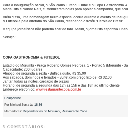
Para a inauguração oficial, o São Paulo Futebol Clube e o Copa Gastronomia &
Maria Rita e Nando Reis, customizaram bolas para apoiar a campanha, que fica
Além disso, uma homenagem muito especial ocorre durante o evento de inaugu
& Futebol e pela diretoria do São Paulo, recebendo o troféu "Heróis do Brasil".
A equipe jornalística não poderia ficar de fora. Assim, o jornalista esportivo Or
Serviço:
COPA GASTRONOMIA & FUTEBOL
Estádio do Morumbi - Praça Roberto Gomes Pedrosa, 1 - Portão 5 (Morumbi - São
Capacidade: 200 lugares
Almoço: de segunda a sexta - Buffet a quilo. R$ 35,00
Aos sábados, domingos e feriados - Buffet com preço fixo de R$ 32,00
Jantar: todas as noites, cardápio de pizzas
Horário: de segunda a segunda das 12h às 15h e das 18h ao último cliente
Endereço eletrônico:
www.restaurantecopa.com.br
Compartilhe
|
Por
Michael Serra
às
18:36
Marcadores:
Dependências do Morumbi
,
Restaurante Copa
5 COMENTÁRIOS: