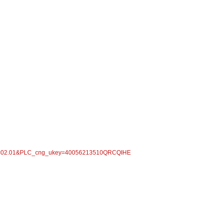
1_c=02.01&PLC_cng_ukey=40056213510QRCQIHE