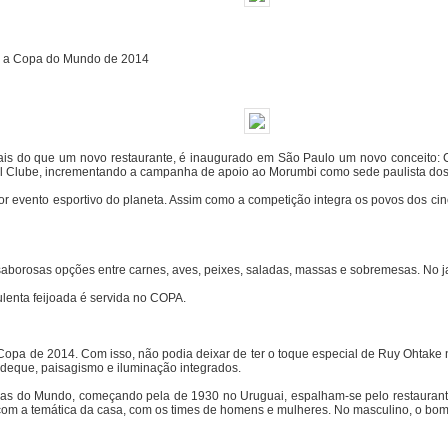
ie a Copa do Mundo de 2014
Mais do que um novo restaurante, é inaugurado em São Paulo um novo conceito: 
bol Clube, incrementando a campanha de apoio ao Morumbi como sede paulista do
or evento esportivo do planeta. Assim como a competição integra os povos dos cin
orosas opções entre carnes, aves, peixes, saladas, massas e sobremesas. No janta
ulenta feijoada é servida no COPA.
 a Copa de 2014. Com isso, não podia deixar de ter o toque especial de Ruy Ohta
deque, paisagismo e iluminação integrados.
opas do Mundo, começando pela de 1930 no Uruguai, espalham-se pelo restaurant
om a temática da casa, com os times de homens e mulheres. No masculino, o bom h