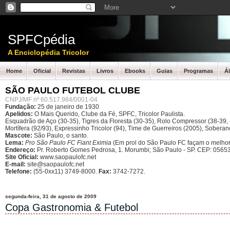
SPFCpédia
A Enciclopédia Tricolor
Home
Oficial
Revistas
Livros
Ebooks
Guias
Programas
Á
SÃO PAULO FUTEBOL CLUBE
CNPJ/MF nº 60.517.984/0001-04
Fundação:
25 de janeiro de 1930
Apelidos:
O Mais Querido, Clube da Fé, SPFC, Tricolor Paulista.
Esquadrão de Aço (30-35), Tigres da Floresta (30-35), Rolo Compressor (38-39, 4
Mortífera (92/93), Expressinho Tricolor (94), Time de Guerreiros (2005), Sober
Mascote:
São Paulo, o santo.
Lema:
Pro São Paulo FC Fiant Eximia
(Em prol do São Paulo FC façam o melhor
Endereço:
Pr. Roberto Gomes Pedrosa, 1. Morumbi; São Paulo - SP.
CEP: 05653
Site Oficial:
www.saopaulofc.net
E-mail:
site@saopaulofc.net
Telefone:
(55-0xx11) 3749-8000.
Fax:
3742-7272.
segunda-feira, 31 de agosto de 2009
Copa Gastronomia & Futebol