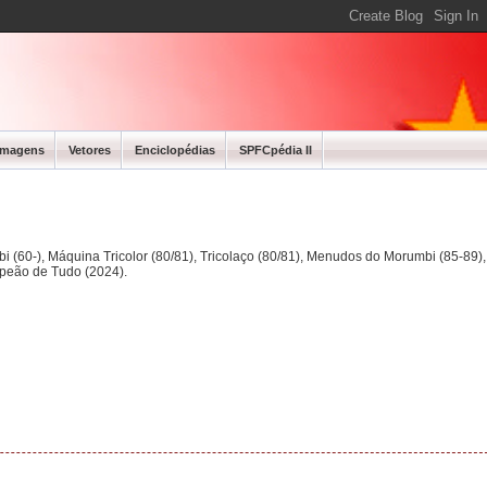
Imagens
Vetores
Enciclopédias
SPFCpédia II
bi (60-), Máquina Tricolor (80/81), Tricolaço (80/81), Menudos do Morumbi (85-89
mpeão de Tudo (2024).