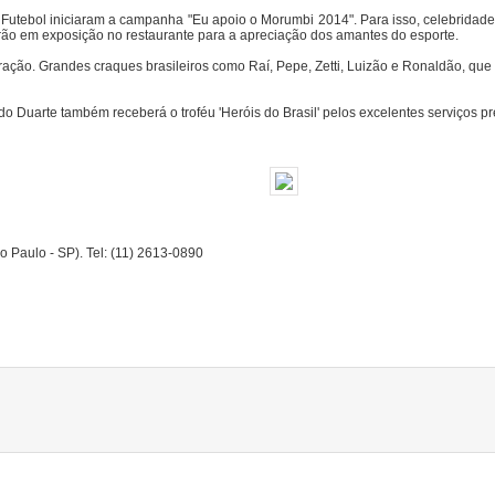
 Futebol iniciaram a campanha "Eu apoio o Morumbi 2014". Para isso, celebridad
rão em exposição no restaurante para a apreciação dos amantes do esporte.
ração. Grandes craques brasileiros como Raí, Pepe, Zetti, Luizão e Ronaldão, 
lando Duarte também receberá o troféu 'Heróis do Brasil' pelos excelentes serviços p
 Paulo - SP). Tel: (11) 2613-0890