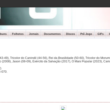
lbuns
Folhetos
Jornais
Documentos
Discos
Pré-Jogo
GIFs
3-49), Tricolor do Canindé (44-56), Rei da Brasilidade (50-60), Tricolor do Morum
ano (2008), Jason (08-09), Exército da Salvação (2017), O Mais Popular (2023), Ca
).
-070.