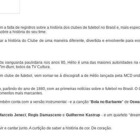
 falta de registros sobre a história dos clubes de futebol no Brasil e, mais espe
bre a história do seu time.
r a história do Clube de uma maneira diferente, divertida e envolvente para ess
ne da vanguarda paulistana nos anos 80, Hélio é uma das maiores autoridades na 
-Tim-Bum
, todos da TV Cultura.
um clube de futebol, vem somar-se à discografi a de Hélio lançada pela MCD ond
partindo do ano de 1880, com as primeiras notícias sobre o futebol no Brasil. O 
 momentos mais marcantes.
ambém conta com a versão instrumental - e a canção “
Bola no Barbante
” de
Oswal
arcelo Jeneci
,
Regis Damasceno
e
Guilherme Kastrup
- e um quarteto “drea
 cantar junto. A curtição de saber a história de cor. De coração.