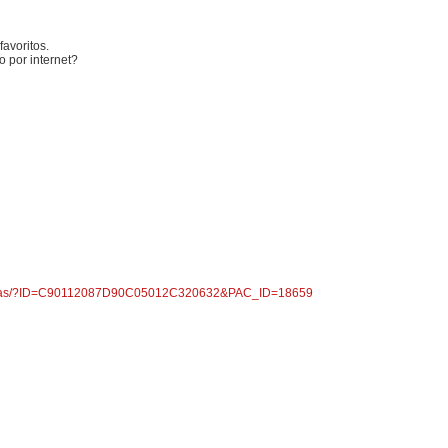
favoritos.
 por internet?
5-pontas/?ID=C90112087D90C05012C320632&PAC_ID=18659