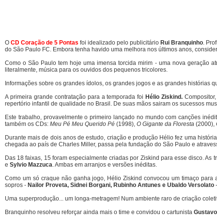
O
CD Coração de 5 Pontas
foi idealizado pelo publicitário
Rui Branquinho
. Pro
do São Paulo FC. Embora tenha havido uma melhora nos últimos anos, considerav
Como o São Paulo tem hoje uma imensa torcida mirim - uma nova geração atraíd
literalmente, música para os ouvidos dos pequenos tricolores.
Informações sobre os grandes ídolos, os grandes jogos e as grandes histórias 
A primeira grande contratação para a temporada foi
Hélio Ziskind.
Compositor, 
repertório infantil de qualidade no Brasil. De suas mãos sairam os sucessos mu
Este trabalho, provavelmente o primeiro lançado no mundo com canções inédit
também os CDs:
Meu Pé Meu Querido Pé
(1998),
O Gigante da Floresta
(2000),
Durante mais de dois anos de estudo, criação e produção Hélio fez uma história
chegada ao país de Charles Miller, passa pela fundação do São Paulo e atraves
Das 18 faixas, 15 foram especialmente criadas por Ziskind para esse disco. As tr
e
Sylvio Mazzuca
. Ambas em arranjos e versões inéditas.
Como um só craque não ganha jogo, Hélio Ziskind convocou um timaço para as 
sopros -
Nailor Proveta, Sidnei Borgani, Rubinho Antunes e Ubaldo Versolato
-
Uma superprodução... um longa-metragem! Num ambiente raro de criação coletiva,
Branquinho resolveu reforçar ainda mais o time e convidou o cartunista
Gustavo