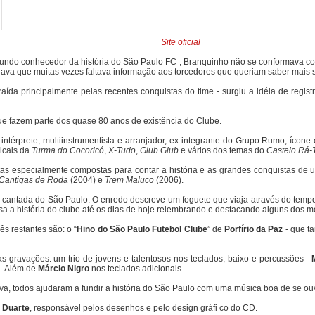
Site oficial
fundo conhecedor da história do São Paulo FC , Branquinho não se conformava com a
a que muitas vezes faltava informação aos torcedores que queriam saber mais so
a principalmente pelas recentes conquistas do time - surgiu a idéia de registra
que fazem parte dos quase 80 anos de existência do Clube.
intérprete, multiinstrumentista e arranjador, ex-integrante do Grupo Rumo, íco
sicais da
Turma do Cocoricó
,
X-Tudo
,
Glub Glub
e vários dos temas do
Castelo Rá
as especialmente compostas para contar a história e as grandes conquistas de 
Cantigas de Roda
(2004) e
Trem Maluco
(2006).
 cantada do São Paulo. O enredo descreve um foguete que viaja através do tempo, 
sa a história do clube até os dias de hoje relembrando e destacando alguns dos
ês restantes são: o “
Hino do São Paulo Futebol Clube
” de
Porfírio da Paz
- que t
gravações: um trio de jovens e talentosos nos teclados, baixo e percussões -
M
. Além de
Márcio Nigro
nos teclados adicionais.
 todos ajudaram a fundir a história do São Paulo com uma música boa de se ouvir e
 Duarte
, responsável pelos desenhos e pelo design gráfi co do CD.