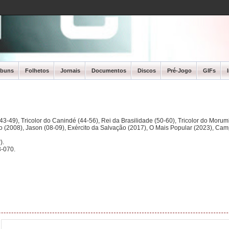
lbuns
Folhetos
Jornais
Documentos
Discos
Pré-Jogo
GIFs
3-49), Tricolor do Canindé (44-56), Rei da Brasilidade (50-60), Tricolor do Morum
ano (2008), Jason (08-09), Exército da Salvação (2017), O Mais Popular (2023), Ca
).
-070.