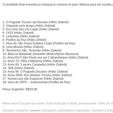
O resultado final encanta as crianças e comove os pais. Música para ser ouvida
1- O Foguete Tricolor vai Decolar (Hélio Ziskind)
2- Viajando pelo tempo (Hélio Ziskind)
3- Era Uma Vez Um Lugar (Hélio Ziskind)
4- 1933 (Hélio Ziskind)
5- Leônidas (Hélio Ziskind)
6- Porfírio da Paz (Hélio Zirkind)
7- Hino do São Paulo Futebol Clube (Porfírio da Paz)
8- Uma Moeda (Hélio Ziskind)
9- Terreninho não, Terrenão (Hélio Ziskind)
10- Bola no Barbante (Oswaldo Molles/Sylvio Mazzuca)
11- Anos 60:O São Paulo era um Calhambeque (Hélio Ziskind)
12- Anos 70: Olha a Máquina (Hélio Ziskind)
13- Anos 80: 5 vezes Campeão! (Hélio Ziskind)
14- Telê (Hélio Ziskind)
15- Anos 90: O Foguete Decolou (Hélio Ziskind)
16- Anos 2000: Pra Sempre Tricolor (Hélio Ziskind)
17- Nomes pra não Esquecer (Hélio Ziskind)
18- Hino do SPFC – Instrumental (Porfílio da Paz)
Preço Sugerido: R$29,90
Meus deus! É quase um sonho. Esta produção é ótima, emocionante. Sério, eu 
Escutem, comprem,
baixem
, divulguem, presenteem, expandam, mostrem a todos,