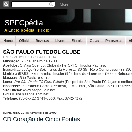
SPFCpédia
A Enciclopédia Tricolor
Home
Oficial
Revistas
Livros
Ebooks
Guias
Programas
Á
SÃO PAULO FUTEBOL CLUBE
CNPJ/MF nº 60.517.984/0001-04
Fundação:
25 de janeiro de 1930
Apelidos:
O Mais Querido, Clube da Fé, SPFC, Tricolor Paulista.
Esquadrão de Aço (30-35), Tigres da Floresta (30-35), Rolo Compressor (38-39, 4
Mortífera (92/93), Expressinho Tricolor (94), Time de Guerreiros (2005), Sober
Mascote:
São Paulo, o santo.
Lema:
Pro São Paulo FC Fiant Eximia
(Em prol do São Paulo FC façam o melhor
Endereço:
Pr. Roberto Gomes Pedrosa, 1. Morumbi; São Paulo - SP.
CEP: 05653
Site Oficial:
www.saopaulofc.net
E-mail:
site@saopaulofc.net
Telefone:
(55-0xx11) 3749-8000.
Fax:
3742-7272.
quinta-feira, 26 de novembro de 2009
CD Coração de Cinco Pontas