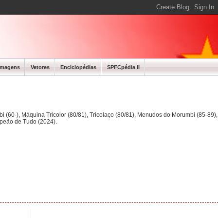
Imagens
Vetores
Enciclopédias
SPFCpédia II
bi (60-), Máquina Tricolor (80/81), Tricolaço (80/81), Menudos do Morumbi (85-89
mpeão de Tudo (2024).