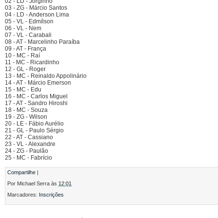
02 - LD - Jorginho
03 - ZG - Márcio Santos
04 - LD - Anderson Lima
05 - VL - Edmílson
06 - VL - Nem
07 - VL - Carabali
08 - AT - Marcelinho Paraíba
09 - AT - França
10 - MC - Raí
11 - MC - Ricardinho
12 - GL - Roger
13 - MC - Reinaldo Appolinário
14 - AT - Márcio Emerson
15 - MC - Edu
16 - MC - Carlos Miguel
17 - AT - Sandro Hiroshi
18 - MC - Souza
19 - ZG - Wilson
20 - LE - Fábio Aurélio
21 - GL - Paulo Sérgio
22 - AT - Cassiano
23 - VL - Alexandre
24 - ZG - Paulão
25 - MC - Fabrício
Compartilhe
|
Por
Michael Serra
às
12:01
Marcadores:
Inscrições