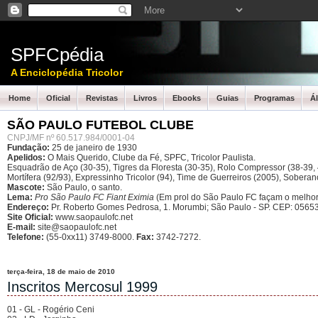
SPFCpédia
A Enciclopédia Tricolor
Home
Oficial
Revistas
Livros
Ebooks
Guias
Programas
Á
SÃO PAULO FUTEBOL CLUBE
CNPJ/MF nº 60.517.984/0001-04
Fundação:
25 de janeiro de 1930
Apelidos:
O Mais Querido, Clube da Fé, SPFC, Tricolor Paulista.
Esquadrão de Aço (30-35), Tigres da Floresta (30-35), Rolo Compressor (38-39, 4
Mortífera (92/93), Expressinho Tricolor (94), Time de Guerreiros (2005), Sober
Mascote:
São Paulo, o santo.
Lema:
Pro São Paulo FC Fiant Eximia
(Em prol do São Paulo FC façam o melhor
Endereço:
Pr. Roberto Gomes Pedrosa, 1. Morumbi; São Paulo - SP.
CEP: 05653
Site Oficial:
www.saopaulofc.net
E-mail:
site@saopaulofc.net
Telefone:
(55-0xx11) 3749-8000.
Fax:
3742-7272.
terça-feira, 18 de maio de 2010
Inscritos Mercosul 1999
01 - GL - Rogério Ceni