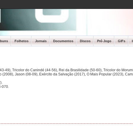
lbuns
Folhetos
Jornais
Documentos
Discos
Pré-Jogo
GIFs
3-49), Tricolor do Canindé (44-56), Rei da Brasilidade (50-60), Tricolor do Morum
ano (2008), Jason (08-09), Exército da Salvação (2017), O Mais Popular (2023), Ca
).
-070.