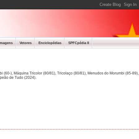
Imagens
Vetores
Enciclopédias
SPFCpédia II
bi (60-), Máquina Tricolor (80/81), Tricolaço (80/81), Menudos do Morumbi (85-89
mpeão de Tudo (2024).