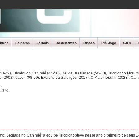
lbuns
Folhetos
Jornais
Documentos
Discos
Pré-Jogo
GIFs
3-49), Tricolor do Canindé (44-56), Rei da Brasilidade (50-60), Tricolor do Morum
ano (2008), Jason (08-09), Exército da Salvação (2017), O Mais Popular (2023), Ca
).
-070.
mo. Sediada no Canindé, a equipe Tricolor obteve nesse ano o primeiro de seus 14