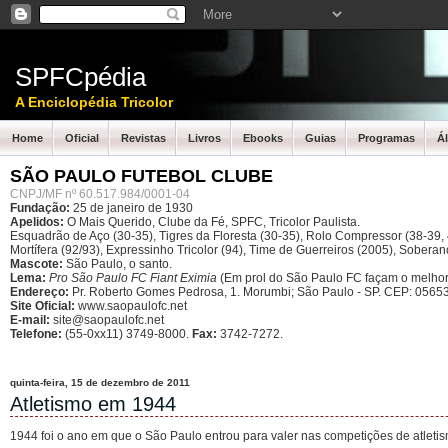
SPFCpédia
A Enciclopédia Tricolor
Home
Oficial
Revistas
Livros
Ebooks
Guias
Programas
Á
SÃO PAULO FUTEBOL CLUBE
CNPJ/MF nº 60.517.984/0001-04
Fundação:
25 de janeiro de 1930
Apelidos:
O Mais Querido, Clube da Fé, SPFC, Tricolor Paulista.
Esquadrão de Aço (30-35), Tigres da Floresta (30-35), Rolo Compressor (38-39, 4
Mortífera (92/93), Expressinho Tricolor (94), Time de Guerreiros (2005), Sober
Mascote:
São Paulo, o santo.
Lema:
Pro São Paulo FC Fiant Eximia
(Em prol do São Paulo FC façam o melhor
Endereço:
Pr. Roberto Gomes Pedrosa, 1. Morumbi; São Paulo - SP.
CEP: 05653
Site Oficial:
www.saopaulofc.net
E-mail:
site@saopaulofc.net
Telefone:
(55-0xx11) 3749-8000.
Fax:
3742-7272.
quinta-feira, 15 de dezembro de 2011
Atletismo em 1944
1944 foi o ano em que o São Paulo entrou para valer nas competições de atletis