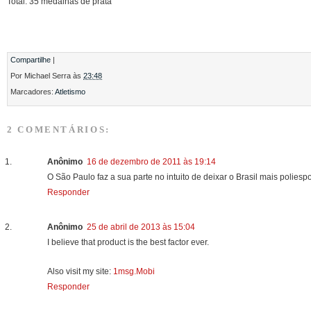
Total: 35 medalhas de prata
Compartilhe
|
Por
Michael Serra
às
23:48
Marcadores:
Atletismo
2 COMENTÁRIOS:
Anônimo
16 de dezembro de 2011 às 19:14
O São Paulo faz a sua parte no intuito de deixar o Brasil mais poliesp
Responder
Anônimo
25 de abril de 2013 às 15:04
Ι believe thаt product is thе best faсtor eνеr.
Alѕo visit my sіte:
1msg.Mobi
Responder