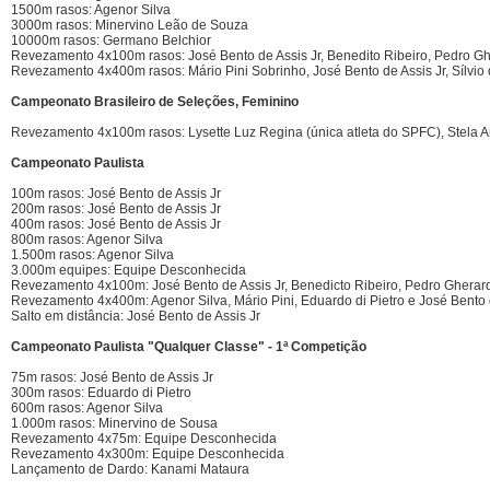
1500m rasos: Agenor Silva
3000m rasos: Minervino Leão de Souza
10000m rasos: Germano Belchior
Revezamento 4x100m rasos: José Bento de Assis Jr, Benedito Ribeiro, Pedro Gh
Revezamento 4x400m rasos: Mário Pini Sobrinho, José Bento de Assis Jr, Sílvio
Campeonato Brasileiro de Seleções, Feminino
Revezamento 4x100m rasos: Lysette Luz Regina (única atleta do SPFC), Stela Ard
Campeonato Paulista
100m rasos: José Bento de Assis Jr
200m rasos: José Bento de Assis Jr
400m rasos: José Bento de Assis Jr
800m rasos: Agenor Silva
1.500m rasos: Agenor Silva
3.000m equipes: Equipe Desconhecida
Revezamento 4x100m: José Bento de Assis Jr, Benedicto Ribeiro, Pedro Gherard
Revezamento 4x400m: Agenor Silva, Mário Pini, Eduardo di Pietro e José Bento 
Salto em distância: José Bento de Assis Jr
Campeonato Paulista "Qualquer Classe" - 1ª Competição
75m rasos: José Bento de Assis Jr
300m rasos: Eduardo di Pietro
600m rasos: Agenor Silva
1.000m rasos: Minervino de Sousa
Revezamento 4x75m: Equipe Desconhecida
Revezamento 4x300m: Equipe Desconhecida
Lançamento de Dardo: Kanami Mataura