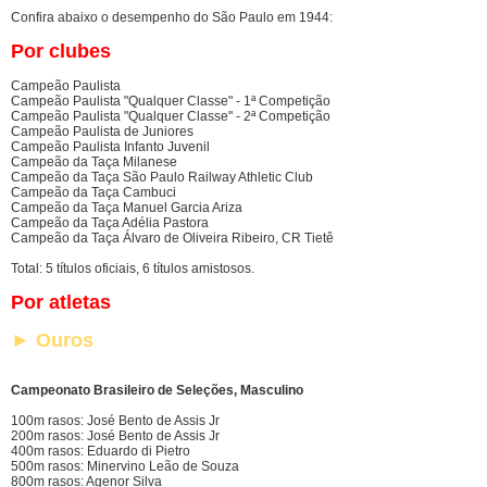
Confira abaixo o desempenho do São Paulo em 1944:
Por clubes
Campeão Paulista
Campeão Paulista "Qualquer Classe" - 1ª Competição
Campeão Paulista "Qualquer Classe" - 2ª Competição
Campeão Paulista de Juniores
Campeão Paulista Infanto Juvenil
Campeão da Taça Milanese
Campeão da Taça São Paulo Railway Athletic Club
Campeão da Taça Cambuci
Campeão da Taça Manuel Garcia Ariza
Campeão da Taça Adélia Pastora
Campeão da Taça Álvaro de Oliveira Ribeiro, CR Tietê
Total: 5 títulos oficiais, 6 títulos amistosos.
Por atletas
► Ouros
Campeonato Brasileiro de Seleções, Masculino
100m rasos: José Bento de Assis Jr
200m rasos: José Bento de Assis Jr
400m rasos: Eduardo di Pietro
500m rasos: Minervino Leão de Souza
800m rasos: Agenor Silva