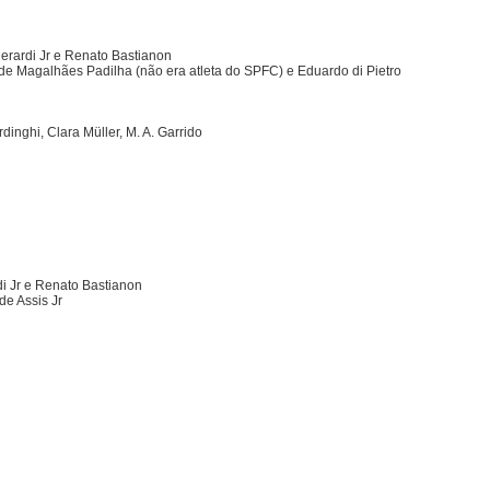
erardi Jr e Renato Bastianon
 de Magalhães Padilha (não era atleta do SPFC) e Eduardo di Pietro
inghi, Clara Müller, M. A. Garrido
i Jr e Renato Bastianon
de Assis Jr