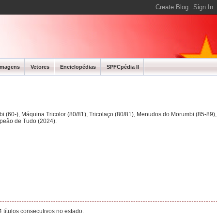
Imagens
Vetores
Enciclopédias
SPFCpédia II
bi (60-), Máquina Tricolor (80/81), Tricolaço (80/81), Menudos do Morumbi (85-89
mpeão de Tudo (2024).
 títulos consecutivos no estado.