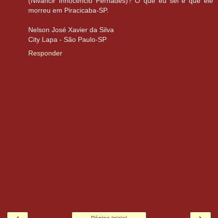
(Nivancir Innocêncio Fernades)? O que eu sei é que ele
morreu em Piracicaba-SP.
Nelson José Xavier da Silva
City Lapa - São Paulo-SP
Responder
‹
›